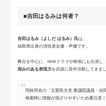
■吉田はるみは何者？
吉田はるみ（よしだ はるみ）氏
は、
福島県出身の演技派女優・声優です。
舞台を中心に、NHKドラマや映画にも出演し
深みのある表現力
を武器に長年活動してきま
同姓同名の「立憲民主党 衆議院議員・吉田
検索時に情報が混ざりやすいため要注意