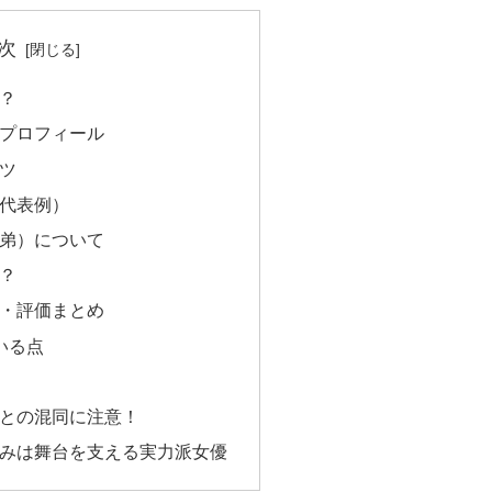
次
？
本プロフィール
ツ
（代表例）
兄弟）について
？
判・評価まとめ
いる点
家との混同に注意！
るみは舞台を支える実力派女優