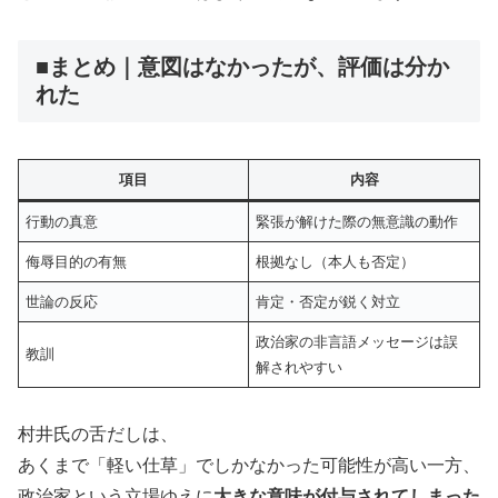
■まとめ｜意図はなかったが、評価は分か
れた
項目
内容
行動の真意
緊張が解けた際の無意識の動作
侮辱目的の有無
根拠なし（本人も否定）
世論の反応
肯定・否定が鋭く対立
政治家の非言語メッセージは誤
教訓
解されやすい
村井氏の舌だしは、
あくまで「軽い仕草」でしかなかった可能性が高い一方、
政治家という立場ゆえに
大きな意味が付与されてしまった