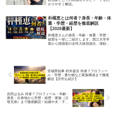
かりやすく解説。
朴槿恵とは何者？身長・年齢・体
政治家
重・学歴・経歴を徹底解説
【2026最新】
朴槿恵さんの身長・年齢・体重・学歴・
経歴を一挙にご紹介します。西江大学卒
業から韓国初の女性大統領就任、弾劾罷
免までの歩みをわかりやすくまとめまし
た。
宮城県知事 村井嘉浩 何者？プロフィー
ル・学歴・妻や娘など家族構成まで徹底
解説【評判も紹介】
吉田はるみ 何者？プロフィール・年齢・
身長・出身地から学歴・経歴・家族（父
母兄弟）まで徹底解説！結婚や夫・子供
の噂・評判も