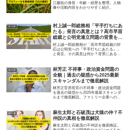
江藤拓の身長・年齢・経歴を整理。人物
像や活動内容をわかりやすく紹介。
村上誠一郎総務相「平手打ちにあ
政治家
たる」発言の真意とは？高市早苗
総裁と公明党連立問題の背景を徹
底解説【2025最新】
村上誠一郎総務相が「高市早苗総裁の対
応は公明党への『平手打ちにあたる』」
と発言。その真意は何か？背景にある連
立問題、発言の政治的意味、今後の影響
まで徹底解説【2025最新】
林芳正 不祥事・政治資金問題の
政治家
全貌｜過去の疑惑から2025最新
スキャンダルまで徹底解説
林芳正官房長官の不祥事・政治資金問題
を過去の疑惑から2025年最新スキャンダ
ルまで徹底解説。ファミリー企業への支
出や使途不明金の詳細、政治的影響と対
応までわかりやすくまとめています。
麻生太郎と石破茂は犬猿の仲？不
政治家
仲説の真相を徹底解説
麻生太郎と石破茂の不仲説を徹底検証。
政治家としての関係性やエピソードをわ