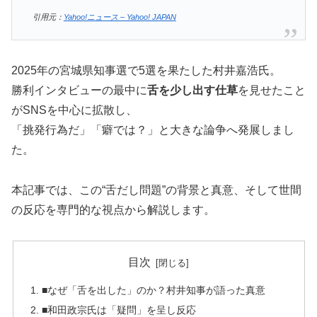
引用元：
Yahoo!ニュース – Yahoo! JAPAN
2025年の宮城県知事選で5選を果たした村井嘉浩氏。
勝利インタビューの最中に
舌を少し出す仕草
を見せたこと
がSNSを中心に拡散し、
「挑発行為だ」「癖では？」と大きな論争へ発展しまし
た。
本記事では、この“舌だし問題”の背景と真意、そして世間
の反応を専門的な視点から解説します。
目次
■なぜ「舌を出した」のか？村井知事が語った真意
■和田政宗氏は「疑問」を呈し反応