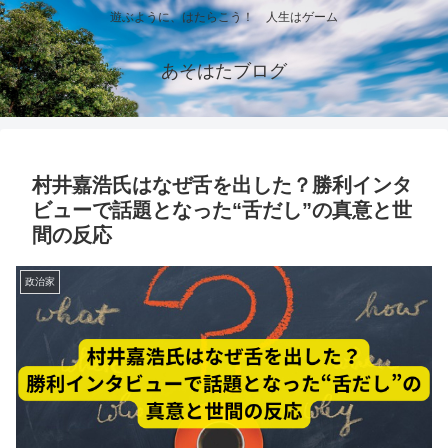
遊ぶように、はたらこう！ 人生はゲーム
あそはたブログ
村井嘉浩氏はなぜ舌を出した？勝利インタ
ビューで話題となった“舌だし”の真意と世
間の反応
政治家