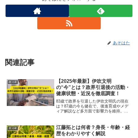
あそはた
関連記事
【2025年最新】伊吹文明
政治家
の“今”とは？政界引退後の活動・
健康状態・近況を徹底調査！
83歳で政界を引退した伊吹文明氏の現在
は？87歳の今も健在で、後進育成やメデ
ィア解説など多方面で影響力を維持。最
新の活動と健康情報を解説！
江藤拓とは何者？身長・年齢・経
政治家
歴をわかりやすく解説