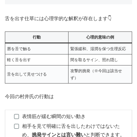
舌を出す仕草には心理学的な解釈が存在します👇
行動
心理的意味の例
唇を舌で触る
緊張緩和、湿潤を保つ生理反応
軽く舌を出す
間を取るサイン、照れ隠し
攻撃的挑発（※今回は該当せ
舌を出して見せつける
ず）
今回の村井氏の行動は
表情筋が緩む瞬間の短い動き
相手を見て明確に舌を出したわけではないた
め、
挑発サインとは言い難い
と判断できます。