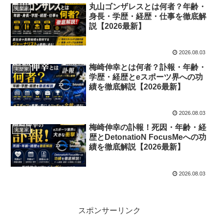
丸山ゴンザレスとは何者？年齢・
実業家
身長・学歴・経歴・仕事を徹底解
説【2026最新】
2026.08.03
梅崎伸幸とは何者？訃報・年齢・
実業家
学歴・経歴とeスポーツ界への功
績を徹底解説【2026最新】
2026.08.03
梅崎伸幸の訃報！死因・年齢・経
実業家
歴とDetonatioN FocusMeへの功
績を徹底解説【2026最新】
2026.08.03
スポンサーリンク