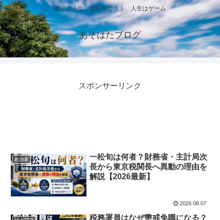
遊ぶように、はたらこう！ 人生はゲーム
あそはたブログ
スポンサーリンク
一松旬は何者？財務省・主計局次
政治家
長から東京税関長へ異動の理由を
解説【2026最新】
2026.08.07
税務署員はなぜ懲戒免職になる？