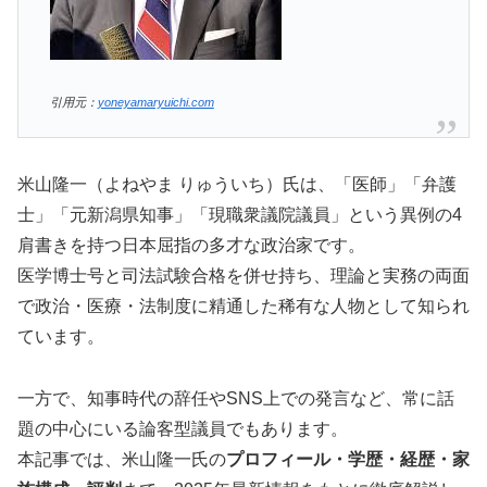
引用元：
yoneyamaryuichi.com
米山隆一（よねやま りゅういち）氏は、「医師」「弁護
士」「元新潟県知事」「現職衆議院議員」という異例の4
肩書きを持つ日本屈指の多才な政治家です。
医学博士号と司法試験合格を併せ持ち、理論と実務の両面
で政治・医療・法制度に精通した稀有な人物として知られ
ています。
一方で、知事時代の辞任やSNS上での発言など、常に話
題の中心にいる論客型議員でもあります。
本記事では、米山隆一氏の
プロフィール・学歴・経歴・家