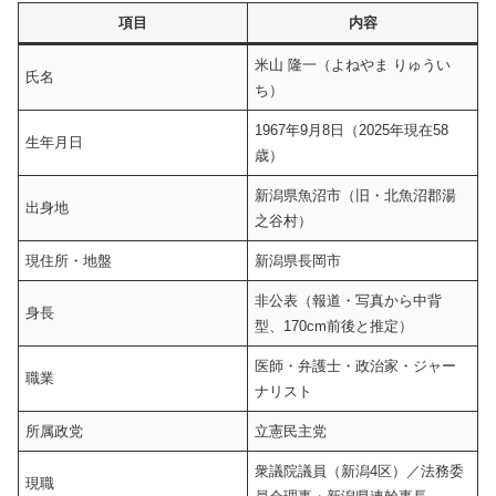
項目
内容
米山 隆一（よねやま りゅうい
氏名
ち）
1967年9月8日（2025年現在58
生年月日
歳）
新潟県魚沼市（旧・北魚沼郡湯
出身地
之谷村）
現住所・地盤
新潟県長岡市
非公表（報道・写真から中背
身長
型、170cm前後と推定）
医師・弁護士・政治家・ジャー
職業
ナリスト
所属政党
立憲民主党
衆議院議員（新潟4区）／法務委
現職