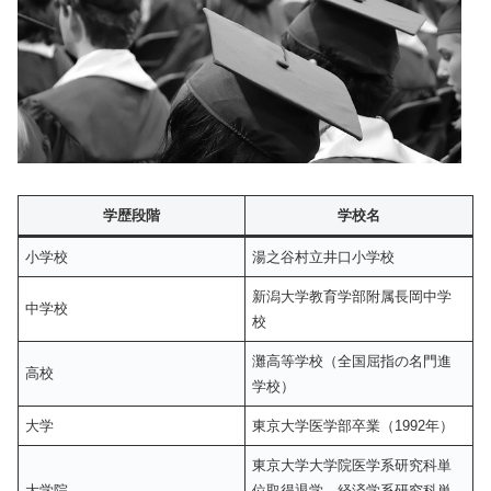
学歴段階
学校名
小学校
湯之谷村立井口小学校
新潟大学教育学部附属長岡中学
中学校
校
灘高等学校（全国屈指の名門進
高校
学校）
大学
東京大学医学部卒業（1992年）
東京大学大学院医学系研究科単
大学院
位取得退学、経済学系研究科単