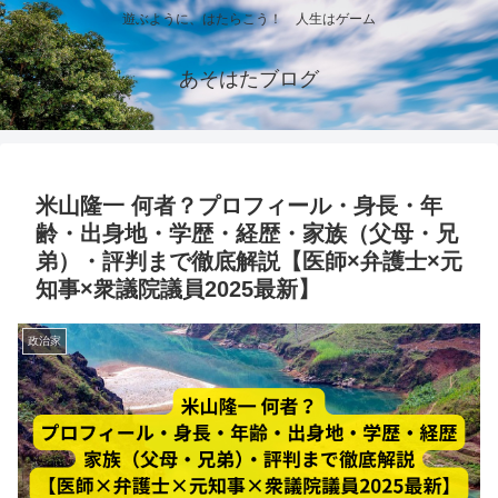
遊ぶように、はたらこう！ 人生はゲーム
あそはたブログ
米山隆一 何者？プロフィール・身長・年
齢・出身地・学歴・経歴・家族（父母・兄
弟）・評判まで徹底解説【医師×弁護士×元
知事×衆議院議員2025最新】
政治家