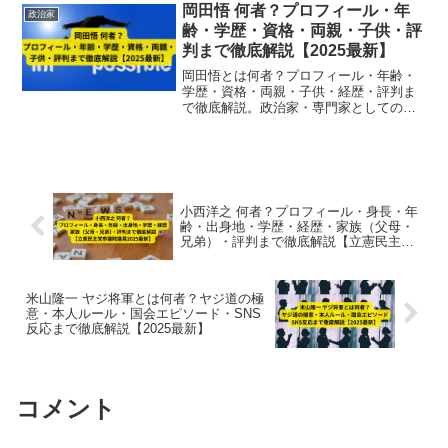
岡田悟 何者？プロフィール・年
政治家
齢・学歴・資格・両親・子供・評
判まで徹底解説【2025最新】
岡田悟とは何者？プロフィール・年齢・
学歴・資格・両親・子供・経歴・評判ま
で徹底解説。政治家・専門家としての活
動や社会的評価、家族構成まで総合的に
紹介し、2025年最新情報をもとに人物像
を明らかにします。
小西洋之 何者？プロフィール・身長・年
齢・出身地・学歴・経歴・家族（父母・
兄弟）・評判まで徹底解説【立憲民主党
参議院議員2025最新】
米山隆一 ヤジ将軍とは何者？ヤジ道の極
意・本人ルール・国会エピソード・SNS
反応まで徹底解説【2025最新】
コメント