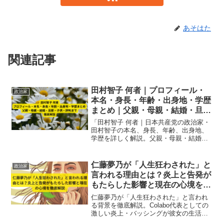
あそはた
関連記事
田村智子 何者｜プロフィール・
政治家
本名・身長・年齢・出身地・学歴
まとめ｜父親・母親・結婚・旦
那・子供・評判まで徹底解説
「田村智子 何者｜日本共産党の政治家・
田村智子の本名、身長、年齢、出身地、
学歴を詳しく解説。父親・母親・結婚・
旦那・子供の家族情報や政治家としての
評判まで徹底まとめ、2025年最新版の完
全プロフィールを紹介します。」
仁藤夢乃が「人生狂わされた」と
政治家
言われる理由とは？炎上と告発が
もたらした影響と現在の心境を徹
底解説
仁藤夢乃が「人生狂わされた」と言われ
る背景を徹底解説。Colabo代表としての
激しい炎上・バッシングが彼女の生活や
精神に与えた影響と、2025年現在の心