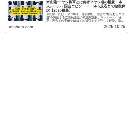
米山隆一 ヤジ将軍とは何者？ヤジ道の極意・本
人ルール・国会エピソード・SNS反応まで徹底解
説【2025最新】
米山隆一氏は「ヤジ将軍」を自称し、国会で“礼節あるヤジ
道”を実践する立憲民主党の衆議院議員。本人ルール・極
意・国会での実例やSNSでの賛否までを詳しく解説。論理
的かつユーモアある議場スタイルの背景を探る【2025最
2025.10.25
asohata.com
新】。