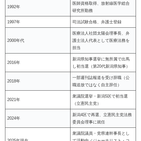
医師資格取得、放射線医学総合
1992年
研究所勤務
1997年
司法試験合格、弁護士登録
医療法人社団太陽会理事長、弁
2000年代
護士法人代表として医療法務を
担当
新潟県知事選挙に無所属で出馬
2016年
し初当選（第20代新潟県知事）
一部週刊誌報道を受け辞職（公
2018年
職追放ではなく自主辞任）
衆議院選挙・新潟5区で初当選
2021年
（立憲民主党）
新潟4区で再選、立憲民主党法務
2024年
委員会理事に就任
衆議院議員・党県連幹事長とし
2025年現在
て活動中／ジャーナリスト・コ