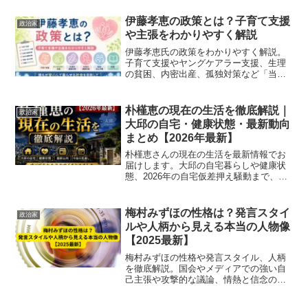
境・活動状況を詳しく紹介します。
ChatGPT に質問する
伊藤孝恵の政策とは？子育て支援
政治家
や主張をわかりやすく解説
伊藤孝恵氏の政策をわかりやすく解説。
子育て支援やヤングケアラー支援、生理
の貧困、内密出産、孤独対策など「当事
者目線」で制度化してきた実績や主張の
特徴をまとめています。
朴槿恵の現在の生活を徹底解説｜
政治家
大邱の自宅・健康状態・最新動向
まとめ【2026年最新】
朴槿恵さんの現在の生活を最新情報でお
届けします。大邱の自宅暮らしや健康状
態、2026年の自宅仮差押え騒動まで、信
頼できる報道をもとに解説しています。
梅村みずほの性格は？発言スタイ
政治家
ルや人柄から見える本当の人物像
【2025最新】
梅村みずほの性格や発言スタイル、人柄
を徹底解説。国会やメディアでの強い自
己主張や攻撃的な議論、情熱と信念の両
面から本当の人物像を2025年最新情報で
紹介します。