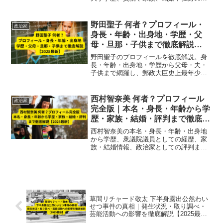
相まで2025年最新情報で徹底解説。
野田聖子 何者？プロフィール・
政治家
身長・年齢・出身地・学歴・父
母・旦那・子供まで徹底解説
【2025最新】
野田聖子のプロフィールを徹底解説。身
長・年齢・出身地・学歴から父母・夫・
子供まで網羅し、郵政大臣史上最年少や
総務大臣などの政治経歴も紹介【2025最
新情報】
西村智奈美 何者？プロフィール
政治家
完全版｜本名・身長・年齢から学
歴・家族・結婚・評判まで徹底解
説【2025最新】
西村智奈美の本名・身長・年齢・出身地
から学歴、衆議院議員としての経歴、家
族・結婚情報、政治家としての評判まで
を2025年最新情報で徹底解説。ジェンダ
ー平等や子育て支援に積極的な女性政治
家の人物像を総合的に紹介します。
草間リチャード敬太 下半身露出公然わい
せつ事件の真相｜発生状況・取り調べ・
芸能活動への影響を徹底解説【2025最
新】