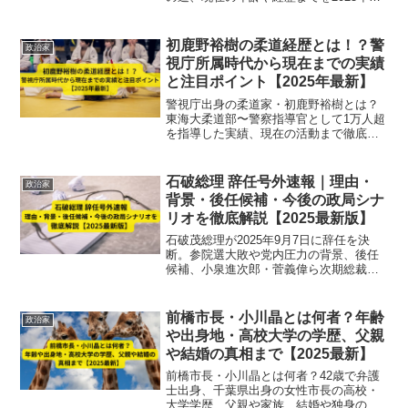
新版で網羅的に解説。
初鹿野裕樹の柔道経歴とは！？警
政治家
視庁所属時代から現在までの実績
と注目ポイント【2025年最新】
警視庁出身の柔道家・初鹿野裕樹とは？
東海大柔道部〜警察指導官として1万人超
を指導した実績、現在の活動まで徹底解
説【2025年最新版】
石破総理 辞任号外速報｜理由・
政治家
背景・後任候補・今後の政局シナ
リオを徹底解説【2025最新版】
石破茂総理が2025年9月7日に辞任を決
断。参院選大敗や党内圧力の背景、後任
候補、小泉進次郎・菅義偉ら次期総裁の
行方、今後の政局シナリオを速報解説し
ます。
前橋市長・小川晶とは何者？年齢
政治家
や出身地・高校大学の学歴、父親
や結婚の真相まで【2025最新】
前橋市長・小川晶とは何者？42歳で弁護
士出身、千葉県出身の女性市長の高校・
大学学歴、父親や家族、結婚や独身の真