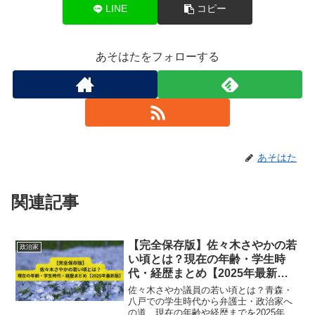
LINE
コピー
あそはたをフォローする
あそはた
関連記事
【完全保存版】佐々木さやかの若
政治家
い頃とは？現在の年齢・学生時
代・経歴まとめ【2025年最新
版】
佐々木さやか議員の若い頃とは？青森・
八戸での学生時代から弁護士・政治家へ
の道、現在の年齢や経歴までを2025年最