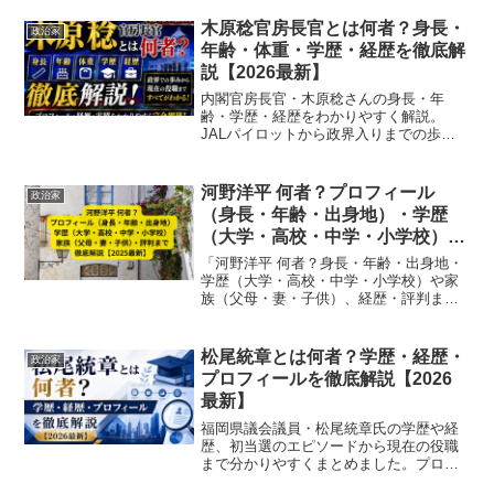
木原稔官房長官とは何者？身長・
政治家
年齢・体重・学歴・経歴を徹底解
説【2026最新】
内閣官房長官・木原稔さんの身長・年
齢・学歴・経歴をわかりやすく解説。
JALパイロットから政界入りまでの歩み
を表で整理してご紹介します。
河野洋平 何者？プロフィール
政治家
（身長・年齢・出身地）・学歴
（大学・高校・中学・小学校）・
家族（父母・妻・子供）・評判ま
「河野洋平 何者？身長・年齢・出身地・
で徹底解説【2025最新】
学歴（大学・高校・中学・小学校）や家
族（父母・妻・子供）、経歴・評判まで
徹底解説。2025年最新情報で日本政治の
重鎮を網羅。」
松尾統章とは何者？学歴・経歴・
政治家
プロフィールを徹底解説【2026
最新】
福岡県議会議員・松尾統章氏の学歴や経
歴、初当選のエピソードから現在の役職
まで分かりやすくまとめました。プロフ
ィールが気になる方はぜひご覧くださ