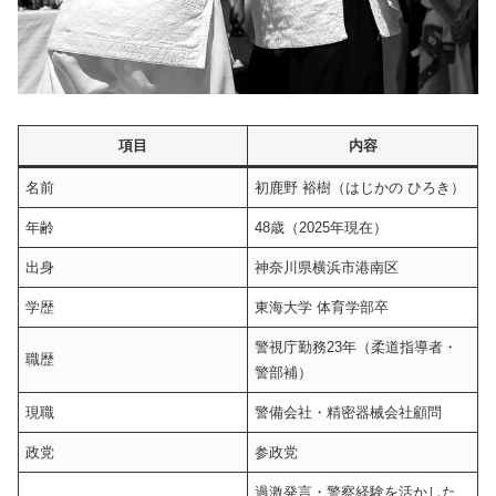
項目
内容
名前
初鹿野 裕樹（はじかの ひろき）
年齢
48歳（2025年現在）
出身
神奈川県横浜市港南区
学歴
東海大学 体育学部卒
警視庁勤務23年（柔道指導者・
職歴
警部補）
現職
警備会社・精密器械会社顧問
政党
参政党
過激発言・警察経験を活かした