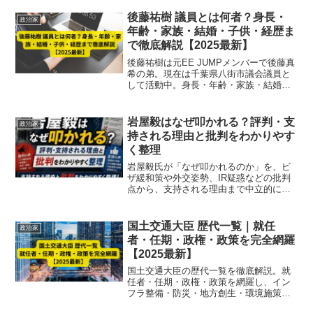
い。
後藤祐樹 議員とは何者？身長・
政治家
年齢・家族・結婚・子供・経歴ま
で徹底解説【2025最新】
後藤祐樹は元EE JUMPメンバーで後藤真
希の弟。現在は千葉県八街市議会議員と
して活動中。身長・年齢・家族・結婚・
子供・経歴まで、元アイドルから政治家
への転身まで徹底解説します。
岩屋毅はなぜ叩かれる？評判・支
政治家
持される理由と批判をわかりやす
く整理
岩屋毅氏が「なぜ叩かれるのか」を、ビ
ザ緩和策や外交姿勢、IR疑惑などの批判
点から、支持される理由まで中立的に整
理。評判が大きく分かれる背景をわかり
やすく解説します。
国土交通大臣 歴代一覧｜就任
政治家
者・任期・政権・政策を完全網羅
【2025最新】
国土交通大臣の歴代一覧を徹底解説。就
任者・任期・政権・政策を網羅し、イン
フラ整備・防災・地方創生・環境施策な
ど、歴代大臣の特徴と政権ごとの政策変