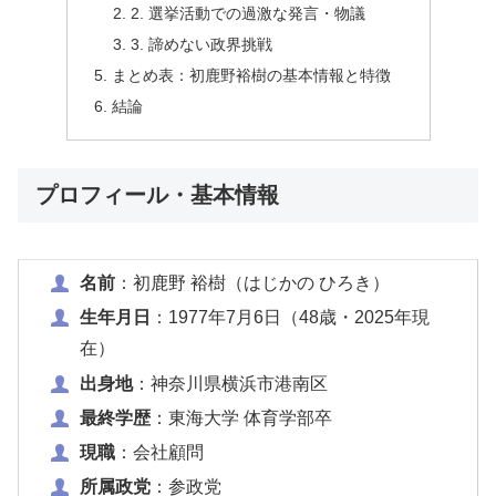
2. 選挙活動での過激な発言・物議
3. 諦めない政界挑戦
まとめ表：初鹿野裕樹の基本情報と特徴
結論
プロフィール・基本情報
名前
：初鹿野 裕樹（はじかの ひろき）
生年月日
：1977年7月6日（48歳・2025年現
在）
出身地
：神奈川県横浜市港南区
最終学歴
：東海大学 体育学部卒
現職
：会社顧問
所属政党
：参政党