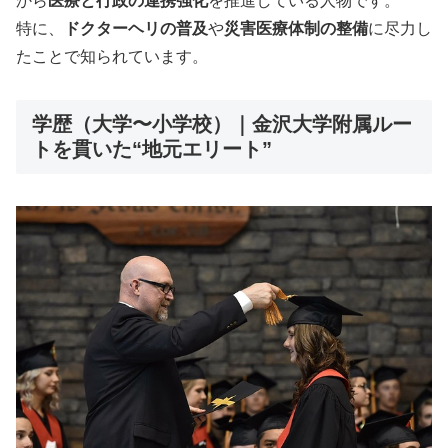
から
医療と行政の連携強化
を推進している人物です。
特に、
ドクターヘリの普及
や
災害医療体制の整備
に尽力し
たことで知られています。
学歴（大学〜小学校）｜金沢大学附属ルー
トを貫いた“地元エリート”