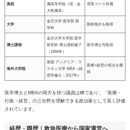
高校
属高等学校（現：金
理系コース所属
大附属高）
金沢大学 医学部 医
大学
医師免許を取得
学科
金沢大学大学院 医学
博士課程
研究科 博士課程修了
医学博士号取得
（1994年）
英国 アングリア・ラ
医療×経営の視点を獲
海外大学院
スキン大学 MBA（経
得
営学修士・2017年）
医学博士とMBAの両方を持つ議員は稀であり、「医療・
行政・経営」の三分野を理解できる政治家として高く評価
されています。
経歴・職歴｜救急医療から国家運営へ