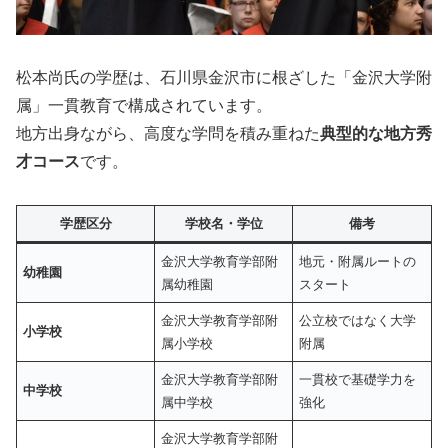
松本尚氏の学歴は、石川県金沢市に根ざした「金沢大学附
属」一貫教育で構成されています。
地方出身ながら、高度な学問を積み重ねた
典型的な地方秀
才コース
です。
学歴区分
学校名・学位
備考
金沢大学教育学部附
地元・附属ルートの
幼稚園
属幼稚園
スタート
金沢大学教育学部附
公立校ではなく大学
小学校
属小学校
附属
金沢大学教育学部附
一貫校で基礎学力を
中学校
属中学校
強化
金沢大学教育学部附