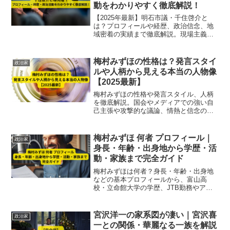
動をわかりやすく徹底解説！
【2025年最新】明石市議・千住啓介と
は？プロフィールや経歴、政治信念、地
域密着の実績まで徹底解説。現場主義と
次世代への想いとは？
梅村みずほの性格は？発言スタイ
政治家
ルや人柄から見える本当の人物像
【2025最新】
梅村みずほの性格や発言スタイル、人柄
を徹底解説。国会やメディアでの強い自
己主張や攻撃的な議論、情熱と信念の両
面から本当の人物像を2025年最新情報で
紹介します。
梅村みずほ 何者 プロフィール｜
政治家
身長・年齢・出身地から学歴・活
動・家族まで完全ガイド
梅村みずほは何者？身長・年齢・出身地
などの基本プロフィールから、富山高
校・立命館大学の学歴、JTB勤務やアナ
ウンサー経験、政治家としての活動、家
庭・夫・子どもまで、人物像を徹底解説
します。
宮沢洋一の家系図が凄い｜宮沢喜
政治家
一との関係・華麗なる一族を解説