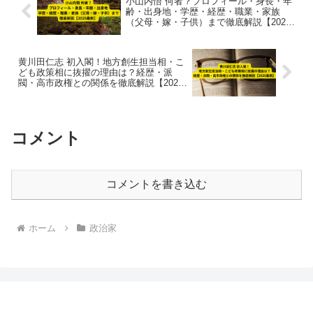
小山内悟 何者？プロフィール・身長・年
齢・出身地・学歴・経歴・職業・家族
（父母・嫁・子供）まで徹底解説【2025
最新】
黄川田仁志 初入閣！地方創生担当相・こ
ども政策相に抜擢の理由は？経歴・派
閥・高市政権との関係を徹底解説【2025
最新】
コメント
コメントを書き込む
ホーム
政治家