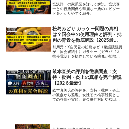
宮沢洋一の家系図を詳しく解説。宮沢喜
一との親族関係や華麗な一族のエピソー
ドをわかりやすく紹介。
松島みどり ガラケー問題の真相
政治家
は？国会中の使用理由と評判・批
判の背景を徹底解説【2025最
新】
引用元：X自民党の松島みどり衆議院議員
が、国会審議中にガラケー（ガラパゴス
携帯電話）を操作している映像が拡散さ
れ、SNSやメディアで大きな話題となっ
ています。「なぜスマホではなくガラケ
ーを使用しているのか？」「国会中の態
畝本直美の評判を徹底調査！支
政治家
度は不適切では？」と...
持・批判・炎上の真相を完全解説
【202６最新】
畝本直美氏の評判を、支持・批判・炎上
の観点から整理。女性初の検事総長とし
ての評価や実績、裏金事件対応や袴田事
件談話をめぐる批判の理由、世論が分か
れる背景までわかりやすく解説します。