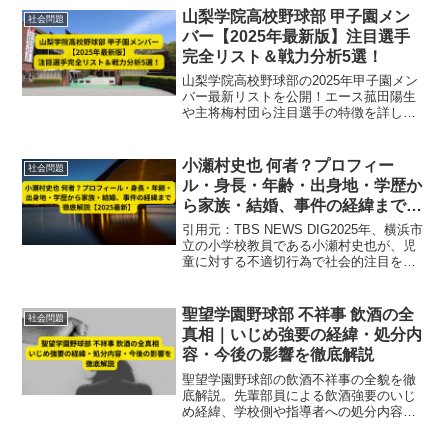
をわかりやすく紹介します。
山梨学院高校野球部 甲子園メン
社会問題
バー【2025年最新版】注目選手
完全リスト＆戦力分析5選！
山梨学院高校野球部の2025年甲子園メン
バー最新リストを公開！エース菰田陽生
や主将梅村団ら注目選手の特徴を詳しく
解説。投打のバランスや守備力、精神力
など戦力分析5選も網羅し、全国屈指の強
豪チームの秘密に迫ります。
小瀬村史也 何者？プロフィー
社会問題
ル・身長・年齢・出身地・学歴か
ら家族・結婚、事件の経緯まで徹
底解説【2025最新】
引用元：TBS NEWS DIG2025年、横浜市
立の小学校教員である小瀬村史也が、児
童に対する不適切行為で社会的注目を集
めました。本記事では、小瀬村史也とは
何者かという疑問に応え、プロフィール
情報から事件の経緯・法的手続き・社会
聖望学園野球部 不祥事 飲酒の全
社会問題
的影響まで...
真相｜いじめ強要の経緯・処分内
容・今後の影響を徹底解説
聖望学園野球部の飲酒不祥事の全貌を徹
底解説。先輩部員による飲酒強要のいじ
め経緯、学校側や指導者への処分内容、
訴訟問題、今後の活動への影響まで網
羅。再発防止策や体質改善の課題も詳し