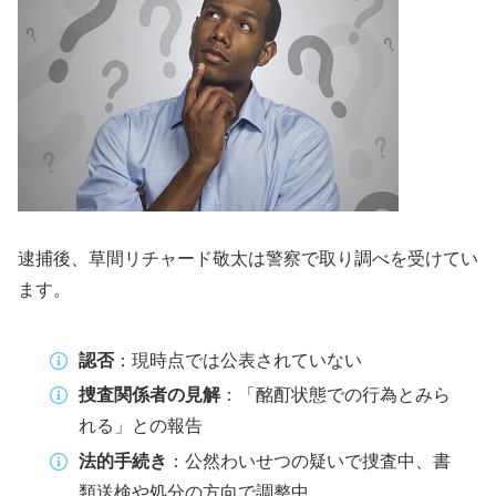
逮捕後、草間リチャード敬太は警察で取り調べを受けてい
ます。
認否
：現時点では公表されていない
捜査関係者の見解
：「酩酊状態での行為とみら
れる」との報告
法的手続き
：公然わいせつの疑いで捜査中、書
類送検や処分の方向で調整中