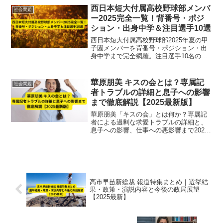
く紹介。
西日本短大付属高校野球部メンバ
社会問題
ー2025完全一覧！背番号・ポジ
ション・出身中学＆注目選手10選
西日本短大付属高校野球部2025年夏の甲
子園メンバーを背番号・ポジション・出
身中学まで完全網羅。注目選手10名の特
徴や戦力分析も詳しく解説。全国制覇を
狙う強豪の最新情報をお届け！
華原朋美 キスの会とは？専属記
社会問題
者トラブルの詳細と息子への影響
まで徹底解説【2025最新版】
華原朋美「キスの会」とは何か？専属記
者による過剰な求愛トラブルの詳細と、
息子への影響、仕事への悪影響まで2025
年最新版で徹底解説します。
高市早苗新総裁 報道特集まとめ｜選挙結
果・政策・演説内容と今後の政局展望
【2025最新】