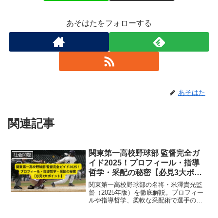
あそはたをフォローする
あそはた
関連記事
関東第一高校野球部 監督完全ガ
社会問題
イド2025！プロフィール・指導
哲学・采配の秘密【必見3大ポイ
ント】
関東第一高校野球部の名将・米澤貴光監
督（2025年版）を徹底解説。プロフィー
ルや指導哲学、柔軟な采配術で選手の自
主性を育成し、11度の甲子園出場を実
現。最新チーム戦略と精神面強化の秘訣