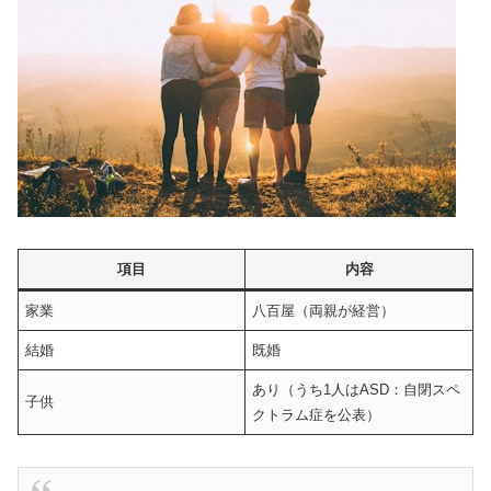
項目
内容
家業
八百屋（両親が経営）
結婚
既婚
あり（うち1人はASD：自閉スペ
子供
クトラム症を公表）