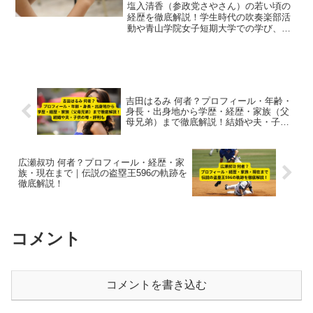
塩入清香（参政党さやさん）の若い頃の
経歴を徹底解説！学生時代の吹奏楽部活
動や青山学院女子短期大学での学び、ジ
ャズ歌手・キャスターとしての音楽活動
や人物像まで、2025年最新情報でまとめ
ます。
吉田はるみ 何者？プロフィール・年齢・
身長・出身地から学歴・経歴・家族（父
母兄弟）まで徹底解説！結婚や夫・子供
の噂・評判も
広瀬叔功 何者？プロフィール・経歴・家
族・現在まで｜伝説の盗塁王596の軌跡を
徹底解説！
コメント
コメントを書き込む