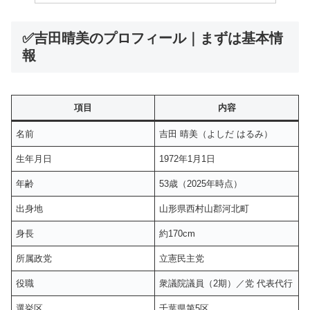
✅吉田晴美のプロフィール｜まずは基本情
報
項目
内容
名前
吉田 晴美（よしだ はるみ）
生年月日
1972年1月1日
年齢
53歳（2025年時点）
出身地
山形県西村山郡河北町
身長
約170cm
所属政党
立憲民主党
役職
衆議院議員（2期）／党 代表代行
選挙区
千葉県第5区