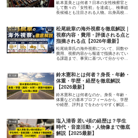
畝本直美とは何者？日本の女性検察官と
して数々の「女性初」を達成し、検事総
長候補とも注目される人物。出身高校・
経歴・夫や子供・評判を2025年最新情報
で徹底解説します。
松尾統章の海外視察を徹底解説｜
政治家
視察内容・費用・評価される点と
指摘される点【2026年最新】
松尾統章氏の海外視察について、回数や
費用、視察内容から報道で指摘されてい
る課題まで、事実に基づいて分かりやす
く解説しています。
鈴木憲和とは何者？身長・年齢・
政治家
体重・学歴・経歴を徹底解説
【2026最新】
鈴木憲和とは何者なのか。身長・年齢・
体重などの基本プロフィールから、学歴
や経歴、評判までをわかりやすく解説し
ます。【2026年最新情報】
塩入清香 若い頃の経歴は？学生
政治家
時代・音楽活動・人物像まで徹底
解説【2025最新】