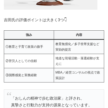
吉田氏の評価ポイントは大きく3つ👇
強み
内容
教育無償化／多子世帯支援など
①教育と子育て政策の旗手
実効的提言
地道な現場活動・落選経験が支
②苦労人としての信頼
えに
MBA／経営コンサルの視点で政
③国際感覚と実務経験
策設計
「おしんの精神で歩む政治家」と評され、
真摯さと行動力が支持の源泉となっています。