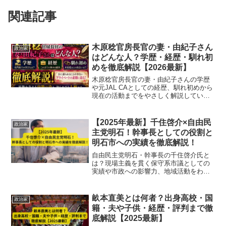
関連記事
木原稔官房長官の妻・由紀子さん
政治家
はどんな人？学歴・経歴・馴れ初
めを徹底解説【2026最新】
木原稔官房長官の妻・由紀子さんの学歴
や元JAL CAとしての経歴、馴れ初めから
現在の活動までをやさしく解説していま
す。
【2025年最新】千住啓介×自由民
政治家
主党明石！幹事長としての役割と
明石市への実績を徹底解説！
自由民主党明石・幹事長の千住啓介氏と
は？現場主義を貫く保守系市議としての
実績や市政への影響力、地域活動をわか
りやすく解説。
畝本直美とは何者？出身高校・国
政治家
籍・夫や子供・経歴・評判まで徹
底解説【2025最新】