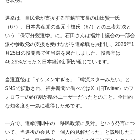
を表明。
選挙は、自民党が支援する前越前市長の山田賢一氏
（67）、日本共産党の金元幸枝氏（67）との三者対決と
いう「保守分裂選挙」に。石田さんは福井市議会の一部会
派や参政党の支援も受けながら選挙戦を展開し、2026年1
月25日の投開票で初当選を果たしました。投票率は
46.29%だったと日本経済新聞が報じています。
当選直後は「イケメンすぎる」「韓流スターみたい」と
SNSで拡散され、福井新聞の調べではX（旧Twitter）のフ
ォロワーの約7割が県外ユーザーだったとのこと。全国的
な知名度を一気に獲得した形です。
一方で、選挙期間中の「移民政策に反対」という発言につ
いて、当選後の会見で「個人的見解だった」と説明したこ