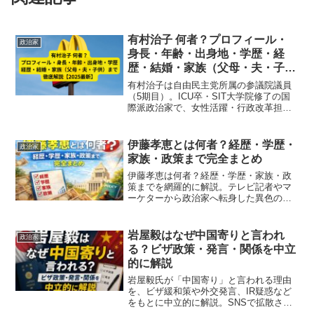
有村治子 何者？プロフィール・
政治家
身長・年齢・出身地・学歴・経
歴・結婚・家族（父母・夫・子
供）まで徹底解説【2025最新】
有村治子は自由民主党所属の参議院議員
（5期目）。ICU卒・SIT大学院修了の国
際派政治家で、女性活躍・行政改革担当
大臣を歴任。結婚や家族（父母・夫・子
供）情報、学歴・経歴まで徹底解説
【2025最新】
伊藤孝恵とは何者？経歴・学歴・
政治家
家族・政策まで完全まとめ
伊藤孝恵は何者？経歴・学歴・家族・政
策までを網羅的に解説。テレビ記者やマ
ーケターから政治家へ転身した異色の経
歴や、ヤングケアラー支援など注目政
策、評判や人物像まで分かりやすくまと
めています。
岩屋毅はなぜ中国寄りと言われ
政治家
る？ビザ政策・発言・関係を中立
的に解説
岩屋毅氏が「中国寄り」と言われる理由
を、ビザ緩和策や外交発言、IR疑惑など
をもとに中立的に解説。SNSで拡散され
た誤情報や実際の外交スタンスについて