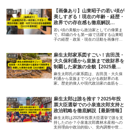
も、わかりやすく整理しています。
【画像あり】山東昭子の若い頃が
政治家
美しすぎる！現在の年齢・経歴・
政界での存在感も徹底解説
【2025年最新版】
若い頃の美貌から政治家としての偉業ま
で。83歳の今も第一線で活躍する山東昭
子の経歴・政策・現在の活動を画像付き
で徹底解説！
麻生太郎家系図すごい！吉田茂・
政治家
大久保利通から皇族まで政財界を
制覇した家族の全貌【2025最
新】
麻生太郎氏の家系図は、吉田茂・大久保
利通から皇族までつながる政財界の名
家。歴史的偉人や現代政治家の血筋を徹
底解説し、その「すごさ」の理由を詳し
く紹介します。
麻生太郎は誰を推す？2025年投
政治家
票大臣選挙での小泉進次郎支持と
政治戦略を徹底解説【最新情報】
麻生太郎は2025年投票大臣選挙で誰を支
持したのか？小泉進次郎農林水産相への
支持理由や政治的狙い、党内調整や世代
交代への影響を徹底解説。