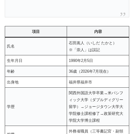
項目
内容
石田嵩人（いしだ たかと）
氏名
※「崇人」は誤記
生年月日
1990年2月5日
年齢
36歳（2026年7月現在）
出身地
福井県福井市
関西外国語大学卒業→米パシフ
ィック大学（ダブルディグリー
学歴
留学）→ジョージタウン大学大
学院修士課程修了→政策研究大
学院大学博士課程
外務省職員（三等書記官・副領