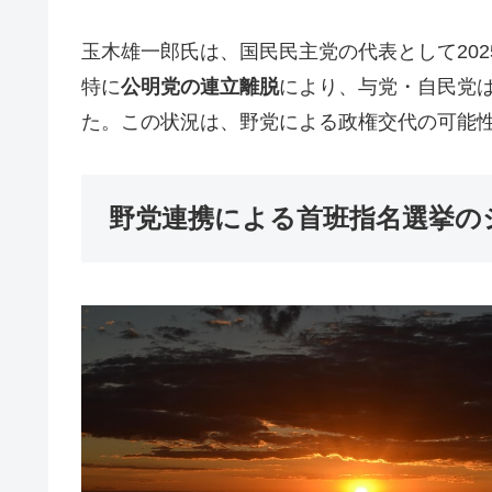
玉木雄一郎氏は、国民民主党の代表として20
特に
公明党の連立離脱
により、与党・自民党
た。この状況は、野党による政権交代の可能
野党連携による首班指名選挙の