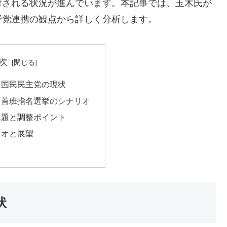
討される状況が進んでいます。本記事では、玉木氏が
野党連携の観点から詳しく分析します。
次
と国民民主党の現状
る首班指名選挙のシナリオ
課題と調整ポイント
リオと展望
状