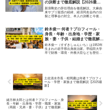
の決断まで徹底解説【2026最
新】
新浪剛史の辞任理由を徹底解説。大麻由
来サプリ疑惑の経緯、経済同友会内の分
裂と理事会の対立、本人の決断と今後の
影響を2025年最新で整理。
鈴木俊一 何者？プロフィール・
政治家
身長・年齢・出身地・学歴・家
族・妻・子供・結婚まで徹底解説
【2025最新】
鈴木俊一（すずきしゅんいち）は1953年
生まれの岩手県出身政治家。早稲田大学
卒で財務・環境・外務大臣などを歴任。
妻と一男二女を持ち、温厚な人柄で知ら
れる。経歴・学歴・家族・結婚情報を徹
底解説【2025最新】。
土佐清水市長・程岡庸は何者？プロフィ
ール・学歴・家族まで徹底解説【2025最
新】
緒方林太郎とは何者？プロフィール・身
長・年齢・出身地・学歴・職業・家族
（両親・兄弟・妻・子供）まで徹底解説