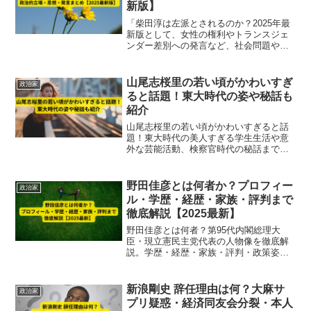
新版】
「柴田淳は左派とされるのか？2025年最
新版として、女性の権利やトランスジェ
ンダー差別への発言など、社会問題や政
治への姿勢から柴田淳のリベラル寄り思
想を徹底解説。政治的立場や思想、発言
の真相を詳しくまとめています。」
山尾志桜里の若い頃がかわいすぎ
政治家
ると話題！東大時代の姿や秘話も
紹介
山尾志桜里の若い頃がかわいすぎると話
題！東大時代の美人すぎる学生生活や意
外な芸能活動、検察官時代の秘話まで一
挙紹介。知性と美貌を兼ね備えた彼女の
素顔とは？
野田佳彦とは何者か？プロフィー
政治家
ル・学歴・経歴・家族・評判まで
徹底解説【2025最新】
野田佳彦とは何者？第95代内閣総理大
臣・現立憲民主党代表の人物像を徹底解
説。学歴・経歴・家族・評判・政策姿勢
まで2025年最新情報をもとに詳しく紹介
します。
新浪剛史 辞任理由は何？大麻サ
政治家
プリ疑惑・経済同友会分裂・本人