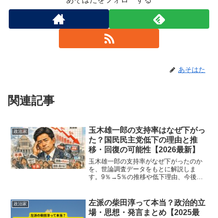
あそはた
関連記事
玉木雄一郎の支持率はなぜ下がっ
政治家
た？国民民主党低下の理由と推
移・回復の可能性【2026最新】
玉木雄一郎の支持率がなぜ下がったのか
を、世論調査データをもとに解説しま
す。9％→5％の推移や低下理由、今後の
回復可能性までわかりやすくまとめてい
ます。
左派の柴田淳って本当？政治的立
政治家
場・思想・発言まとめ【2025最