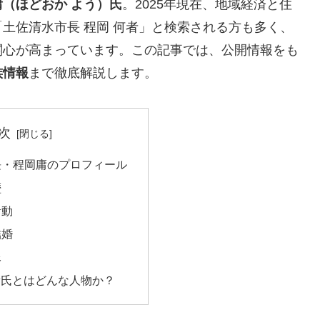
庸（ほどおか よう）氏
。2025年現在、地域経済と住
土佐清水市長 程岡 何者」と検索される方も多く、
関心が高まっています。この記事では、公開情報をも
族情報
まで徹底解説します。
次
市長・程岡庸のプロフィール
歴
活動
結婚
像
庸氏とはどんな人物か？