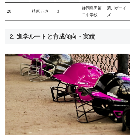
静岡島田第
菊川ボーイ
20
植原 正喜
3
二中学校
ズ
2. 進学ルートと育成傾向・実績