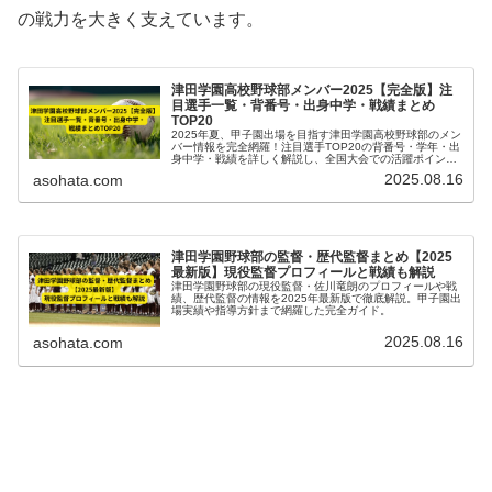
の戦力を大きく支えています。
津田学園高校野球部メンバー2025【完全版】注
目選手一覧・背番号・出身中学・戦績まとめ
TOP20
2025年夏、甲子園出場を目指す津田学園高校野球部のメン
バー情報を完全網羅！注目選手TOP20の背番号・学年・出
身中学・戦績を詳しく解説し、全国大会での活躍ポイント
もまとめました。
2025.08.16
asohata.com
津田学園野球部の監督・歴代監督まとめ【2025
最新版】現役監督プロフィールと戦績も解説
津田学園野球部の現役監督・佐川竜朗のプロフィールや戦
績、歴代監督の情報を2025年最新版で徹底解説。甲子園出
場実績や指導方針まで網羅した完全ガイド。
2025.08.16
asohata.com