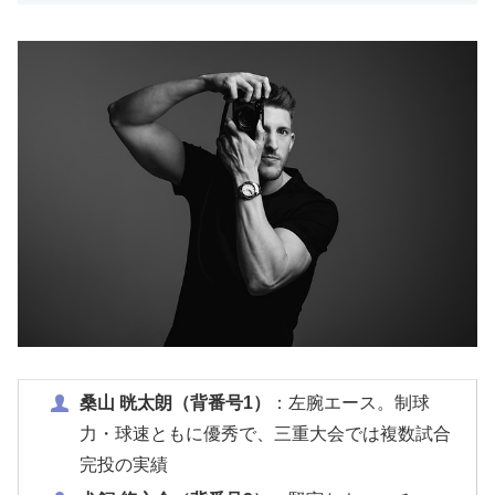
桑山 晄太朗（背番号1）
：左腕エース。制球
力・球速ともに優秀で、三重大会では複数試合
完投の実績