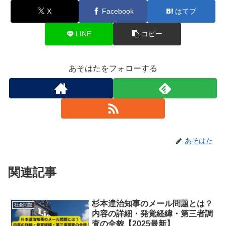
X
Facebook
はてブ
LINE
コピー
あそはたをフォローする
あそはた
関連記事
杉本達治知事のメール問題とは？
社会問題
内容の詳細・発覚経緯・第三者調
査の全貌【2025最新】