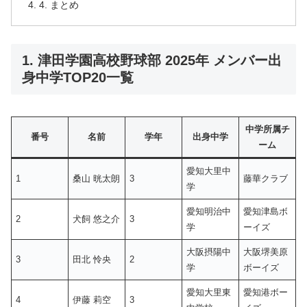
4. まとめ
1. 津田学園高校野球部 2025年 メンバー出
身中学TOP20一覧
中学所属チ
番号
名前
学年
出身中学
ーム
愛知大里中
1
桑山 晄太朗
3
藤華クラブ
学
愛知明治中
愛知津島ボ
2
犬飼 悠之介
3
学
ーイズ
大阪摂陽中
大阪堺美原
3
田北 怜央
2
学
ボーイズ
愛知大里東
愛知港ボー
4
伊藤 莉空
3