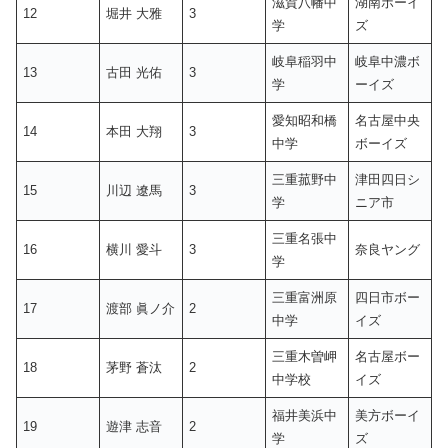
滋賀八幡中
湖南ボーイ
12
堀井 大雅
3
学
ズ
岐阜稲羽中
岐阜中濃ボ
13
古田 光佑
3
学
ーイズ
愛知昭和橋
名古屋中央
14
本田 大翔
3
中学
ボーイズ
三重菰野中
津田四日シ
15
川辺 遼馬
3
学
ニア市
三重名張中
16
横川 愛斗
3
奈良ヤング
学
三重富洲原
四日市ボー
17
渡部 眞ノ介
2
中学
イズ
三重木曽岬
名古屋ボー
18
茅野 蒼汰
2
中学校
イズ
福井美浜中
美方ボーイ
19
遊津 志音
2
学
ズ