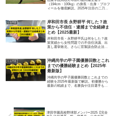
（194cm・100kg）の身長・出身・プロフ
ィールを徹底解説。2025年注目の二刀流
右腕として甲子園で活躍した実力・成
績・将来展望までを網羅した最新情報。
岸和田市長 永野耕平 何した？政
社会問題
策から不信任・逮捕まで全経緯ま
とめ【2025最新】
岸和田市長・永野耕平氏は何をした？政
策実績から女性問題での不信任決議、出
直し選挙敗北、さらに官製談合防止法違
反で逮捕に至る全経緯を2025年最新情報
で徹底解説。
沖縄尚学の甲子園優勝回数とこれ
社会問題
までの優勝経験まとめ【2025年
最新版】
沖縄尚学の甲子園優勝回数とこれまでの
経験を2025年最新版で解説。初優勝から
最新の戦績まで、名勝負や注目選手もま
とめた完全ガイドです。
津田学園高校野球部メンバー2025【完全