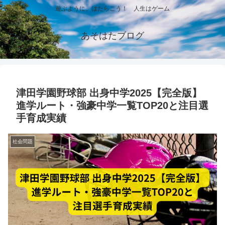
遊ぶように、はたらこう！ 人生はゲーム
あそはたブログ
津田学園野球部 出身中学2025【完全版】
進学ルート・強豪中学一覧TOP20と注目選
手育成実績
社会問題