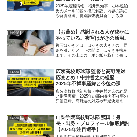
2025年最新情報｜福井県知事・杉本達治
氏のメール問題を徹底解説。内容の詳細
や発覚経緯、特別調査委員会による第三
者調査の全貌、県政への影響までわかり
やすくまとめています。
【お薦め】感謝される人が秘かに
社会問題
やっている。複写はがきの活用。
複写はがきとは、はがきの大きさの、罫
線を引いたノートの間に、はがきを挟み
ます。その上にカーボン紙を載せて書く
ものです。はがきに複写されるので“複写
はがき”と言います。その他、複写はがき
の書き方、購入方法、メリットなどをシ
広陵高校野球部 監督と高野連対
社会問題
ンプルに紹介させていただいています。
応まとめ！中井哲之の経歴・
2025年不祥事経緯と今後の課題
【完全ガイド】
広陵高校野球部監督・中井哲之氏の経歴
と指導実績、2025年の部内暴力不祥事の
詳細経緯、高野連の対応や辞退決定まで
の流れ、そして今後の指導体制改革や課
題を徹底解説。最新情報を網羅した完全
ガイドです。
山梨学院高校野球部 菰田！身
社会問題
長・出身・プロフィール徹底解説
【2025年注目選手】
山梨学院高校野球部の菰田陽生選手