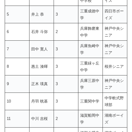
中学校
イズ
三重成徳中
四日市ボー
5
井上 恭
3
学
イズ
兵庫飾磨東
神戸中央シ
6
石井 斗弥
2
中学
ニア
兵庫魚崎中
神戸中央シ
7
田中 寛人
3
学
ニア
三重緑ヶ丘
8
惠土 湊暉
3
桜井シニア
中学
兵庫三原中
神戸中央シ
9
正木 瑛真
3
学
ニア
中学軟式野
10
丹羽 晄基
3
三重関中学
球部
滋賀船岡中
湖南ボーイ
11
中川 吉桜
2
学
ズ