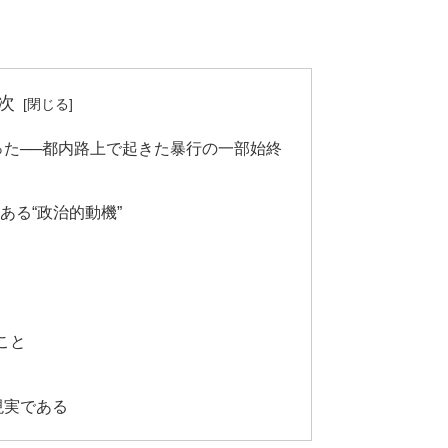
次
った──都内路上で起きた暴行の一部始終
ある“政治的動機”
こと
現実である