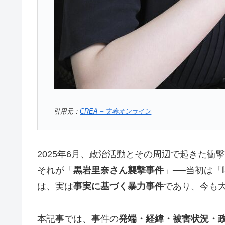
引用元：
CREA – 文春オンライン
2025年6月、政治活動とその周辺で起きた衝
それが「
黒岩里奈さん襲撃事件
」──当初は
は、実は
事実に基づく暴力事件
であり、今も
本記事では、事件の
発端・経緯・被害状況・