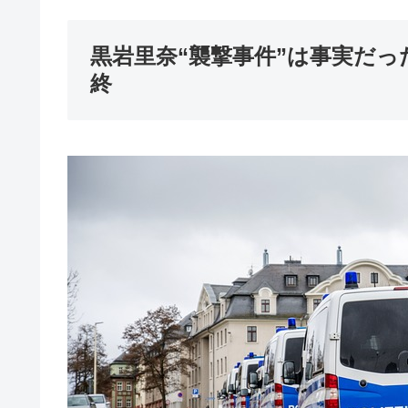
黒岩里奈“襲撃事件”は事実だっ
終