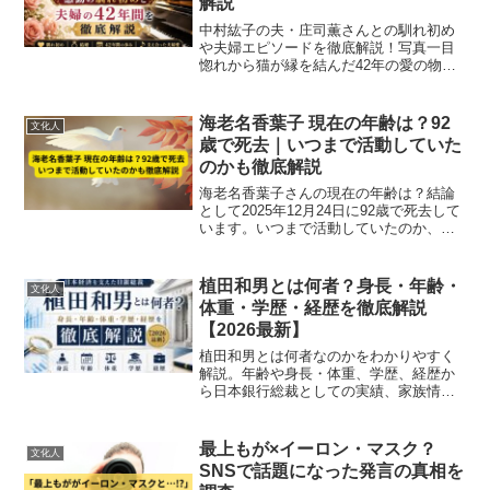
解説
中村紘子の夫・庄司薫さんとの馴れ初め
や夫婦エピソードを徹底解説！写真一目
惚れから猫が縁を結んだ42年の愛の物
語、投資家としての知られざる実力まで
ご紹介します。
海老名香葉子 現在の年齢は？92
文化人
歳で死去｜いつまで活動していた
のかも徹底解説
海老名香葉子さんの現在の年齢は？結論
として2025年12月24日に92歳で死去して
います。いつまで活動していたのか、今
も検索される理由を分かりやすく整理し
ました。
植田和男とは何者？身長・年齢・
文化人
体重・学歴・経歴を徹底解説
【2026最新】
植田和男とは何者なのかをわかりやすく
解説。年齢や身長・体重、学歴、経歴か
ら日本銀行総裁としての実績、家族情報
までを2026年最新情報で詳しくまとめま
した。
最上もが×イーロン・マスク？
文化人
SNSで話題になった発言の真相を