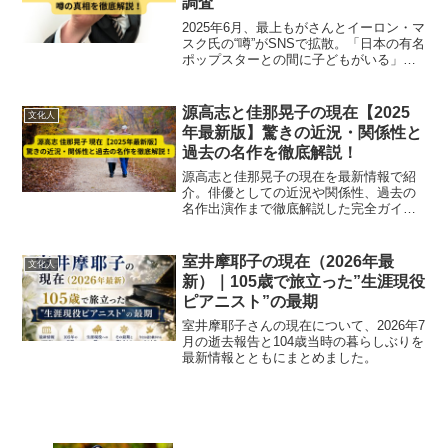
調査
2025年6月、最上もがさんとイーロン・マ
スク氏の“噂”がSNSで拡散。「日本の有名
ポップスターとの間に子どもがいる」と
いう発言の真相を徹底調査。事実関係
は？証拠は？ネットで話題の真偽を解説
します。
源高志と佳那晃子の現在【2025
文化人
年最新版】驚きの近況・関係性と
過去の名作を徹底解説！
源高志と佳那晃子の現在を最新情報で紹
介。俳優としての近況や関係性、過去の
名作出演作まで徹底解説した完全ガイド
です。
室井摩耶子の現在（2026年最
文化人
新）｜105歳で旅立った”生涯現役
ピアニスト”の最期
室井摩耶子さんの現在について、2026年7
月の逝去報告と104歳当時の暮らしぶりを
最新情報とともにまとめました。