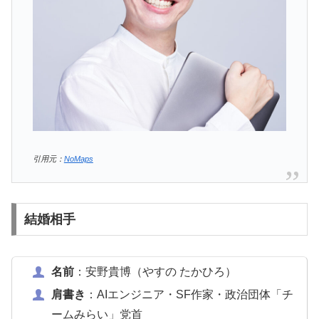
引用元：
NoMaps
結婚相手
名前
：安野貴博（やすの たかひろ）
肩書き
：AIエンジニア・SF作家・政治団体「チ
ームみらい」党首