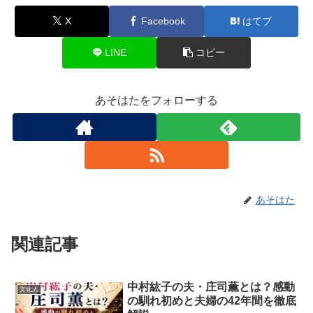
X
Facebook
はてブ
LINE
コピー
あそはたをフォローする
あそはた
関連記事
中村紘子の夫・庄司薫とは？感動
文化人
の馴れ初めと夫婦の42年間を徹底