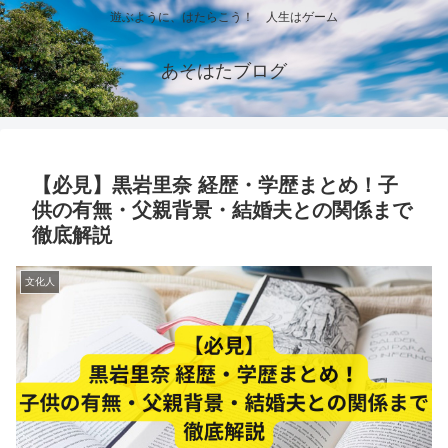
遊ぶように、はたらこう！ 人生はゲーム
あそはたブログ
【必見】黒岩里奈 経歴・学歴まとめ！子
供の有無・父親背景・結婚夫との関係まで
徹底解説
文化人