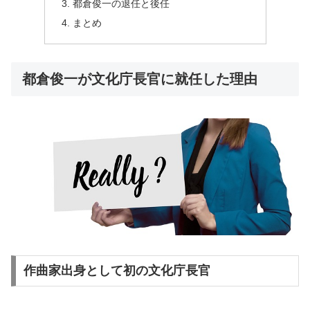
都倉俊一の退任と後任
まとめ
都倉俊一が文化庁長官に就任した理由
作曲家出身として初の文化庁長官