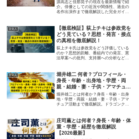
源高志と佳那晃子の現在を最新情報で紹
介。俳優としての近況や関係性、過去の
名作出演作まで徹底解説した完全ガイド
です。
【徹底検証】荻上チキは参政党を
文化人
どう見ている？思想・発言・接点
の真相を徹底解説！
荻上チキ氏は参政党をどう評価している
のか？思想的距離、番組内での発言、憲
法草案への批判、支持層への分析など、
多角的に検証。社会学的視点から読み解
く知識人の見解をわかりやすく解説！
堀井雄二 何者？プロフィール・
文化人
身長・年齢・出身地・学歴・両
親・結婚・妻・子供・アマチュア
まで徹底解説【ドラゴンクエスト
堀井雄二とは何者か？身長・年齢・出身
生みの親】
地・学歴・両親・結婚・妻・子供・アマ
チュア活動まで徹底解説。ドラゴンクエ
ストシリーズの生みの親としての経歴や
家庭環境、学生時代の創作活動まで網羅
し、人物像の全貌をわかりやすく紹介す
庄司薫とは何者？身長・年齢・体
文化人
るブログ記事です。
重・学歴・経歴を徹底解説
【2026最新】