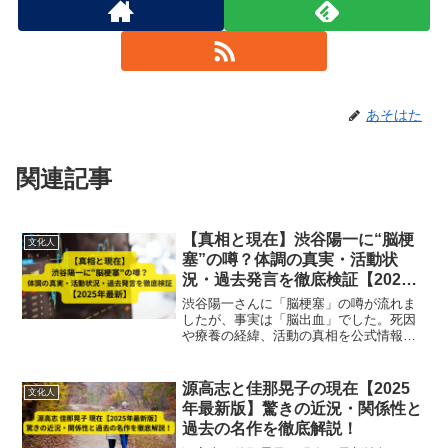
あそはた
関連記事
【真相と現在】渋谷陽一に“脳梗
文化人
塞”の噂？体調の真実・活動状
況・過去発言を徹底検証【2025
年最新】
渋谷陽一さんに「脳梗塞」の噂が流れま
したが、事実は「脳出血」でした。死因
や療養の経緯、活動の真相を公式情報に
基づき徹底解説します。
源高志と佳那晃子の現在【2025
文化人
年最新版】驚きの近況・関係性と
過去の名作を徹底解説！