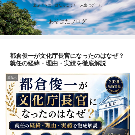
遊ぶように、はたらこう！ 人生はゲーム
あそはたブログ
都倉俊一が文化庁長官になったのはなぜ？
就任の経緯・理由・実績を徹底解説
文化人