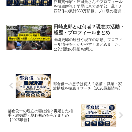
芥川賞作家・庄司薫さんのプロフィール
を徹底解説！学歴は東大法学部、薫くん
四部作の累計360万部超、プロ級の投資家
としての一面、2026年4月の訃報まで、最
新情報をわかりやすくまとめました。
田崎史郎とは何者？現在の活動・
文化人
経歴・プロフィールまとめ
田崎史郎の経歴や現在の活動、プロフィ
ール情報をわかりやすくまとめました。
公的活動の詳細も解説。
都倉俊一の息子は何人？名前・職業・家
族構成を徹底リサーチ【2026最新情報】
都倉俊一の現在の妻は誰？再婚した相
手・結婚歴・馴れ初めを完全まとめ
【2026最新】