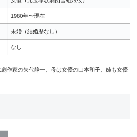
女優（元宝塚歌劇団雪組娘役）
1980年〜現在
未婚（結婚歴なし）
なし
は劇作家の矢代静一、母は女優の山本和子、姉も女優