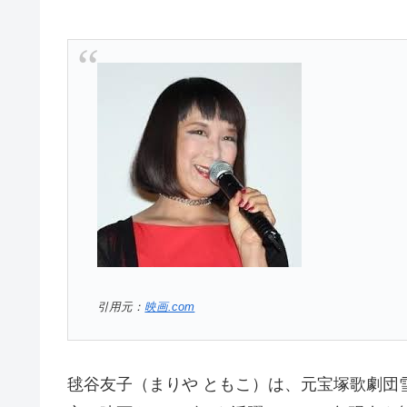
引用元：
映画.com
毬谷友子（まりや ともこ）は、元宝塚歌劇団