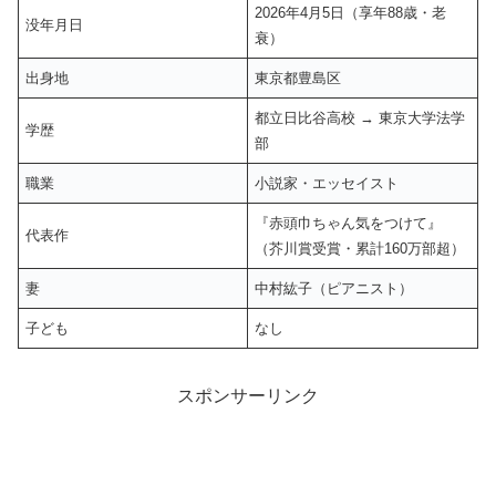
2026年4月5日（享年88歳・老
没年月日
衰）
出身地
東京都豊島区
都立日比谷高校 → 東京大学法学
学歴
部
職業
小説家・エッセイスト
『赤頭巾ちゃん気をつけて』
代表作
（芥川賞受賞・累計160万部超）
妻
中村紘子（ピアニスト）
子ども
なし
スポンサーリンク