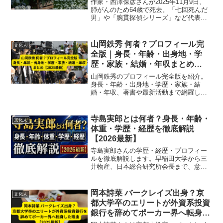
作家・西澤保彦さんが2025年11月9日、
肺がんのため64歳で死去。「七回死んだ
男」や「腕貫探偵シリーズ」など代表作
や受賞歴、功績を追悼コメントとともに
徹底解説。作家人生とミステリ界での影
響を最新情報でまとめました。
山岡鉄秀 何者？プロフィール完
文化人
全版｜身長・年齢・出身地・学
歴・家族・結婚・年収まとめ
【2025最新】
山岡鉄秀のプロフィール完全版を紹介。
身長・年齢・出身地・学歴・家族・結
婚・年収、著書や最新活動まで網羅し、
ジャーナリスト・著作家としての人物像
を徹底解説【2025最新】
寺島実郎とは何者？身長・年齢・
文化人
体重・学歴・経歴を徹底解説
【2026最新】
寺島実郎さんの学歴・経歴・プロフィー
ルを徹底解説します。早稲田大学から三
井物産、日本総合研究所会長まで、意外
と知られていない歩みをまとめました。
岡本詩菜 バークレイズ出身？京
文化人
都大学卒のエリートが外資系投資
銀行を辞めてポーカー界へ転身し
た理由【2025最新】