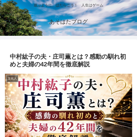
遊ぶように、はたらこう！ 人生はゲーム
あそはたブログ
中村紘子の夫・庄司薫とは？感動の馴れ初
めと夫婦の42年間を徹底解説
文化人