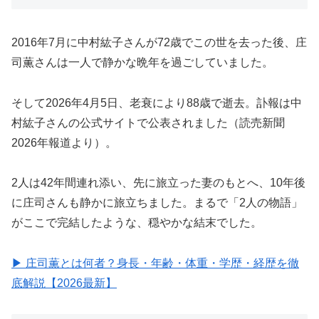
2016年7月に中村紘子さんが72歳でこの世を去った後、庄
司薫さんは一人で静かな晩年を過ごしていました。
そして2026年4月5日、老衰により88歳で逝去。訃報は中
村紘子さんの公式サイトで公表されました（読売新聞
2026年報道より）。
2人は42年間連れ添い、先に旅立った妻のもとへ、10年後
に庄司さんも静かに旅立ちました。まるで「2人の物語」
がここで完結したような、穏やかな結末でした。
▶ 庄司薫とは何者？身長・年齢・体重・学歴・経歴を徹
底解説【2026最新】