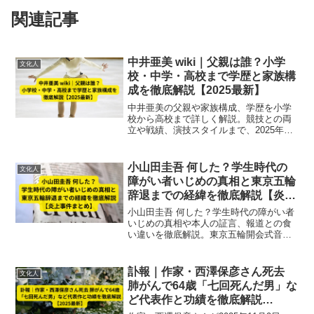
関連記事
中井亜美 wiki｜父親は誰？小学
文化人
校・中学・高校まで学歴と家族構
成を徹底解説【2025最新】
中井亜美の父親や家族構成、学歴を小学
校から高校まで詳しく解説。競技との両
立や戦績、演技スタイルまで、2025年最
新情報をわかりやすくまとめています。
小山田圭吾 何した？学生時代の
文化人
障がい者いじめの真相と東京五輪
辞退までの経緯を徹底解説【炎上
事件まとめ】
小山田圭吾 何した ？学生時代の障がい者
いじめの真相や本人の証言、報道との食
い違いを徹底解説。東京五輪開会式音楽
担当辞退までの経緯や炎上事件の背景を
多角的に整理し、真実と社会的影響をわ
かりやすくまとめます。
訃報｜作家・西澤保彦さん死去
文化人
肺がんで64歳「七回死んだ男」な
ど代表作と功績を徹底解説
【2025最新】