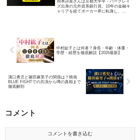
岡本詩菜さんは京都大学卒・バークレイ
ズ出身の元外資系銀行員。10年の金融キ
ャリアを経てポーカー界に転身し、
WSOPレディース部門で日本人初の連覇
を達成。
中村紘子とは何者？身長・年齢・体重・
学歴・経歴を徹底解説【2026最新】
溝口勇児と篠田麻里子の関係は？映画
BLUE FIGHTでの共演から噂の真相まで
徹底解剖
コメント
コメントを書き込む