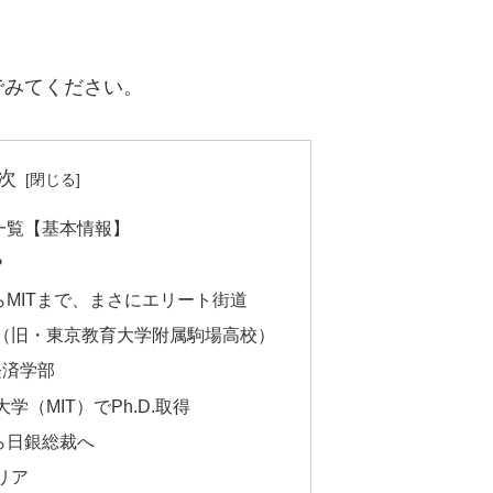
でみてください。
次
一覧【基本情報】
？
MITまで、まさにエリート街道
（旧・東京教育大学附属駒場高校）
経済学部
（MIT）でPh.D.取得
ら日銀総裁へ
リア