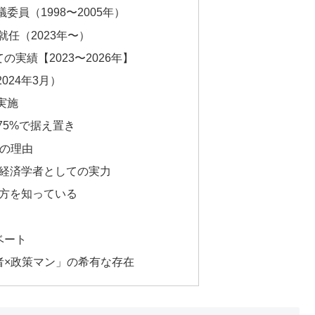
員（1998〜2005年）
就任（2023年〜）
実績【2023〜2026年】
024年3月）
実施
.75%で据え置き
つの理由
の経済学者としての実力
両方を知っている
ベート
者×政策マン」の希有な存在