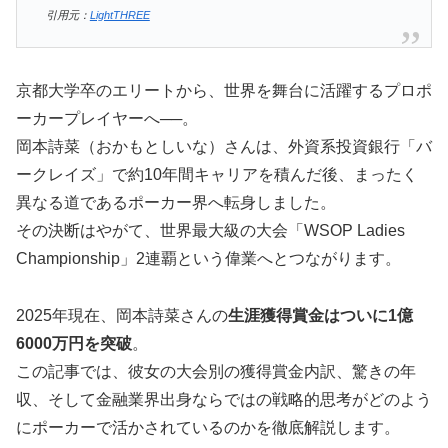
引用元：
LightTHREE
京都大学卒のエリートから、世界を舞台に活躍するプロポ
ーカープレイヤーへ──。
岡本詩菜（おかもとしいな）さんは、外資系投資銀行「バ
ークレイズ」で約10年間キャリアを積んだ後、まったく
異なる道であるポーカー界へ転身しました。
その決断はやがて、世界最大級の大会「WSOP Ladies
Championship」2連覇という偉業へとつながります。
2025年現在、岡本詩菜さんの
生涯獲得賞金はついに1億
6000万円を突破
。
この記事では、彼女の大会別の獲得賞金内訳、驚きの年
収、そして金融業界出身ならではの戦略的思考がどのよう
にポーカーで活かされているのかを徹底解説します。