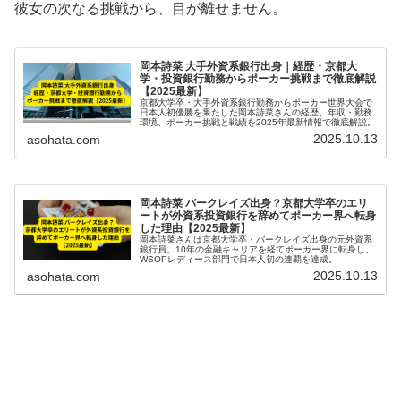
彼女の次なる挑戦から、目が離せません。
岡本詩菜 大手外資系銀行出身｜経歴・京都大
学・投資銀行勤務からポーカー挑戦まで徹底解説
【2025最新】
京都大学卒・大手外資系銀行勤務からポーカー世界大会で
日本人初優勝を果たした岡本詩菜さんの経歴、年収・勤務
環境、ポーカー挑戦と戦績を2025年最新情報で徹底解説。
2025.10.13
asohata.com
岡本詩菜 バークレイズ出身？京都大学卒のエリ
ートが外資系投資銀行を辞めてポーカー界へ転身
した理由【2025最新】
岡本詩菜さんは京都大学卒・バークレイズ出身の元外資系
銀行員。10年の金融キャリアを経てポーカー界に転身し、
WSOPレディース部門で日本人初の連覇を達成。
2025.10.13
asohata.com