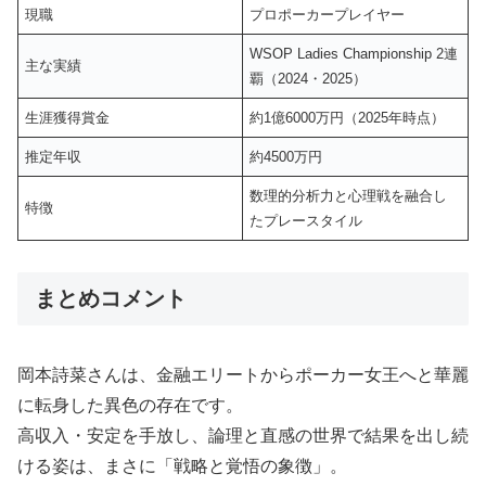
現職
プロポーカープレイヤー
WSOP Ladies Championship 2連
主な実績
覇（2024・2025）
生涯獲得賞金
約1億6000万円（2025年時点）
推定年収
約4500万円
数理的分析力と心理戦を融合し
特徴
たプレースタイル
まとめコメント
岡本詩菜さんは、金融エリートからポーカー女王へと華麗
に転身した異色の存在です。
高収入・安定を手放し、論理と直感の世界で結果を出し続
ける姿は、まさに「戦略と覚悟の象徴」。