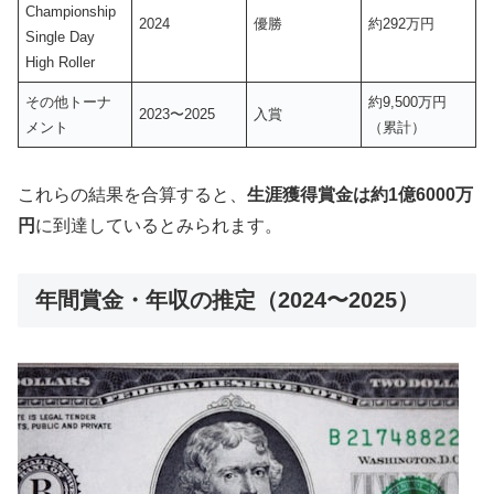
Championship
2024
優勝
約292万円
Single Day
High Roller
その他トーナ
約9,500万円
2023〜2025
入賞
メント
（累計）
これらの結果を合算すると、
生涯獲得賞金は約1億6000万
円
に到達しているとみられます。
年間賞金・年収の推定（2024〜2025）