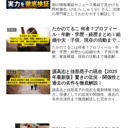
朝の情報番組やニュース番組で見かける
野村修也（のむら しゅうや）さん。法律
の専門家としてわかりやすく解説してく
れる印象がある一方で、ネット上では
「評判が悪い」という声も見かけること
があります。この記事では、野村修也さ
たかのてるこ 何者？プロフィー
文化人
んの評判について、良い評...
ル・年齢・学歴・経歴まとめ！結
婚や夫・子供、現在の活動まで徹
底解説【2025最新】
たかのてるこは何者？プロフィール・年
齢・学歴・経歴から結婚や夫・子供の有
無、家族構成、現在の活動まで徹底解
説！旅人エッセイストとしての魅力を
2025年最新情報で紹介。
源高志と佳那晃子の現在【2025
文化人
年最新版】驚きの近況・関係性と
過去の名作を徹底解説！
源高志と佳那晃子の現在を最新情報で紹
介。俳優としての近況や関係性、過去の
名作出演作まで徹底解説した完全ガイド
です。