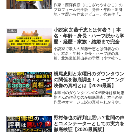
解説【2025最新】
作家・西澤保彦（にしざわやすひこ）の
プロフィール完全版｜身長・年齢・出身
地・学歴から作家デビュー、代表作『七
回死んだ男』『腕貫探偵』シリーズ、家
族・結婚情報、評判、死去まで2025年最
新情報で徹底解説。
小説家 加藤千恵とは何者？｜本
文化人
名・年齢・身長・ハーフ説から学
歴・経歴・家族・結婚まで完全ガ
イド【2025最新】
小説家で歌人の加藤千恵とは何者なの
か。本名・年齢・身長・ハーフ説の真
相、北海道旭川出身の学歴（小学校〜大
学）、10代デビューの経歴、両親・家
族、結婚・夫・子供の情報までを2025年
最新で完全解説。作品背景も理解できる
横尾忠則と水曜日のダウンタウン
文化人
総合ガイド。
の関係を徹底調査！オープニング
映像の真相とは【2026最新】
水曜日のダウンタウンのOP映像は横尾忠
則さんの作品なのか徹底調査。本当の制
作元やオマージュ説の真相をわかりやす
く解説します。
野村修也の評判は悪い？世間の声
文化人
とコメンテーターとしての実力を
徹底検証【2026最新版】