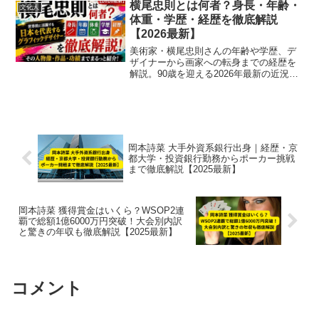
横尾忠則とは何者？身長・年齢・
文化人
体重・学歴・経歴を徹底解説
【2026最新】
美術家・横尾忠則さんの年齢や学歴、デ
ザイナーから画家への転身までの経歴を
解説。90歳を迎える2026年最新の近況も
ご紹介します。
岡本詩菜 大手外資系銀行出身｜経歴・京
都大学・投資銀行勤務からポーカー挑戦
まで徹底解説【2025最新】
岡本詩菜 獲得賞金はいくら？WSOP2連
覇で総額1億6000万円突破！大会別内訳
と驚きの年収も徹底解説【2025最新】
コメント