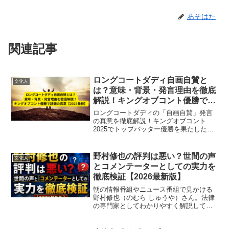
あそはた
関連記事
ロングコートダディ自画自賛と
文化人
は？意味・背景・発言理由を徹底
解説！キングオブコント優勝で話
題の真意【2025最新】
ロングコートダディの「自画自賛」発言
の真意を徹底解説！キングオブコント
2025でトップバッター優勝を果たした背
景と意味、堂前透・兎それぞれのコメン
ト、ファンの反応まで詳しく紹介【2025
最新】
野村修也の評判は悪い？世間の声
文化人
とコメンテーターとしての実力を
徹底検証【2026最新版】
朝の情報番組やニュース番組で見かける
野村修也（のむら しゅうや）さん。法律
の専門家としてわかりやすく解説してく
れる印象がある一方で、ネット上では
「評判が悪い」という声も見かけること