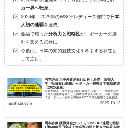
カー界へ転身
。
2024年・2025年のWSOPレディース部門で
日本
人初の連覇
を達成。
金融で培った
分析力と戦略性
が、ポーカーの勝
利を支える武器に。
今後は、日本の知的競技文化を牽引する存在と
して注目。
岡本詩菜 大手外資系銀行出身｜経歴・京都大
学・投資銀行勤務からポーカー挑戦まで徹底解説
【2025最新】
京都大学卒・大手外資系銀行勤務からポーカー世界大会で
日本人初優勝を果たした岡本詩菜さんの経歴、年収・勤務
環境、ポーカー挑戦と戦績を2025年最新情報で徹底解説。
2025.10.13
asohata.com
岡本詩菜 獲得賞金はいくら？WSOP2連覇で総額
1億6000万円突破！大会別内訳と驚きの年収も徹