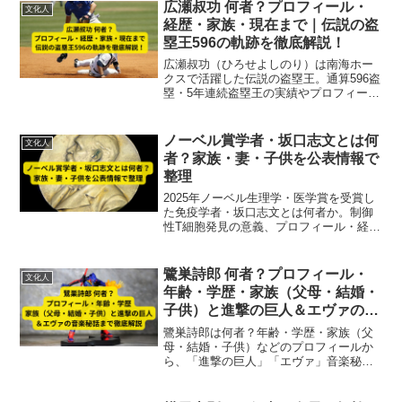
があります。この記事では、野村修也さ
広瀬叔功 何者？プロフィール・
文化人
んの評判について、良い評...
経歴・家族・現在まで｜伝説の盗
塁王596の軌跡を徹底解説！
広瀬叔功（ひろせよしのり）は南海ホー
クスで活躍した伝説の盗塁王。通算596盗
塁・5年連続盗塁王の実績やプロフィー
ル、身長・年齢・出身地、学歴、家族、
結婚、引退後の活動、そして2025年の現
在までを徹底解説します。
ノーベル賞学者・坂口志文とは何
文化人
者？家族・妻・子供を公表情報で
整理
2025年ノーベル生理学・医学賞を受賞し
た免疫学者・坂口志文とは何者か。制御
性T細胞発見の意義、プロフィール・経
歴、医師の妻・教子さんとの歩み、子供
情報まで事実ベースで徹底解説。
鷺巣詩郎 何者？プロフィール・
文化人
年齢・学歴・家族（父母・結婚・
子供）と進撃の巨人＆エヴァの音
楽秘話まで徹底解説
鷺巣詩郎は何者？年齢・学歴・家族（父
母・結婚・子供）などのプロフィールか
ら、「進撃の巨人」「エヴァ」音楽秘話
まで徹底解説！日本を代表する