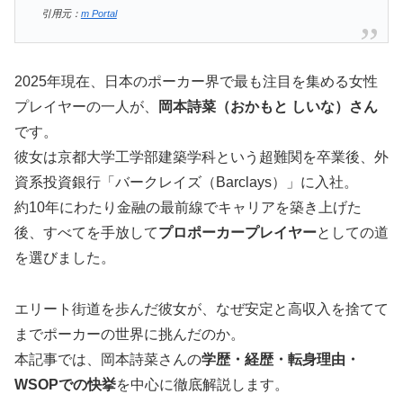
引用元：
m Portal
2025年現在、日本のポーカー界で最も注目を集める女性
プレイヤーの一人が、
岡本詩菜（おかもと しいな）さん
です。
彼女は京都大学工学部建築学科という超難関を卒業後、外
資系投資銀行「バークレイズ（Barclays）」に入社。
約10年にわたり金融の最前線でキャリアを築き上げた
後、すべてを手放して
プロポーカープレイヤー
としての道
を選びました。
エリート街道を歩んだ彼女が、なぜ安定と高収入を捨てて
までポーカーの世界に挑んだのか。
本記事では、岡本詩菜さんの
学歴・経歴・転身理由・
WSOPでの快挙
を中心に徹底解説します。