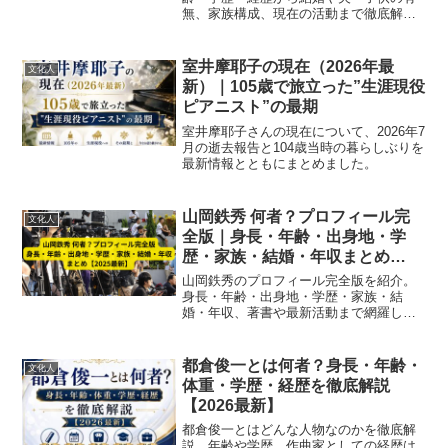
無、家族構成、現在の活動まで徹底解
説！旅人エッセイストとしての魅力を
2025年最新情報で紹介。
室井摩耶子の現在（2026年最
文化人
新）｜105歳で旅立った”生涯現役
ピアニスト”の最期
室井摩耶子さんの現在について、2026年7
月の逝去報告と104歳当時の暮らしぶりを
最新情報とともにまとめました。
山岡鉄秀 何者？プロフィール完
文化人
全版｜身長・年齢・出身地・学
歴・家族・結婚・年収まとめ
【2025最新】
山岡鉄秀のプロフィール完全版を紹介。
身長・年齢・出身地・学歴・家族・結
婚・年収、著書や最新活動まで網羅し、
ジャーナリスト・著作家としての人物像
を徹底解説【2025最新】
都倉俊一とは何者？身長・年齢・
文化人
体重・学歴・経歴を徹底解説
【2026最新】
都倉俊一とはどんな人物なのかを徹底解
説。年齢や学歴、作曲家としての経歴は