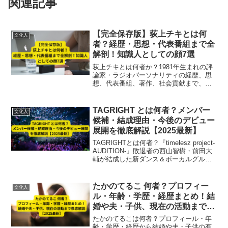
関連記事
【完全保存版】荻上チキとは何
文化人
者？経歴・思想・代表番組まで全
解剖！知識人としての顔7選
荻上チキとは何者か？1981年生まれの評
論家・ラジオパーソナリティの経歴、思
想、代表番組、著作、社会貢献まで、多
角的に“全解剖”する保存版記事。
TAGRIGHT とは何者？メンバー
文化人
候補・結成理由・今後のデビュー
展開を徹底解説【2025最新】
TAGRIGHTとは何者？『timelesz project‐
AUDITION‐』敗退者の西山智樹・前田大
輔が結成した新ダンス＆ボーカルグルー
プ。スカウト形式でメンバーを集め、
2025年末に正式メンバー発表予定。候補
生一覧、結成理由、グループ名の意味、
たかのてるこ 何者？プロフィー
文化人
2026年1月のショーケース情報まで最新情
ル・年齢・学歴・経歴まとめ！結
報をわかりやすく解説。
婚や夫・子供、現在の活動まで徹
底解説【2025最新】
たかのてるこは何者？プロフィール・年
齢・学歴・経歴から結婚や夫・子供の有