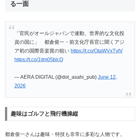
る一面
「官民がオールジャパンで連動、世界的な文化投
資の国に」 都倉俊一・前文化庁長官に聞くアジ
ア初の国際音楽賞の狙い
https://t.co/OtaWVxTvtV
https://t.co/1jtm05blcO
— AERA DIGITAL (@dot_asahi_pub)
June 12,
2026
趣味はゴルフと飛行機操縦
都倉俊一さんは趣味・特技も非常に多彩な人物です。