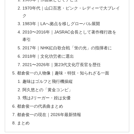
1970年代｜山口百恵・ピンク・レディーで大ブレイ
ク
1983年｜LAへ拠点を移しグローバル展開
2010〜2016年｜JASRAC会長として著作権行政を
牽引
2017年｜NHK紅白歌合戦「蛍の光」の指揮者に
2018年｜文化功労者に選出
2021〜2026年｜第23代文化庁長官を歴任
都倉俊一の人物像｜趣味・特技・知られざる一面
趣味はゴルフと飛行機操縦
阿久悠との「黄金コンビ」
甥はJリーガー・姪は女優
都倉俊一の代表曲まとめ
都倉俊一の現在｜2026年最新情報
まとめ