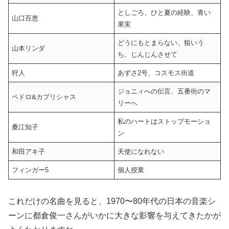
としごろ、ひと夏の経験、青い
山口百恵
果実
どうにもとまらない、狙いう
山本リンダ
ち、じんじんさせて
狩人
あずさ2号、コスモス街道
ジョニィへの伝言、五番街のマ
ペドロ&カプリシャス
リーへ
私のハートはストップモーショ
桑江知子
ン
和田アキ子
天使になれない
フィンガー5
個人授業
これだけの名曲を見ると、1970〜80年代の日本の音楽シ
ーンに都倉俊一さんがいかに大きな影響を与えてきたかが