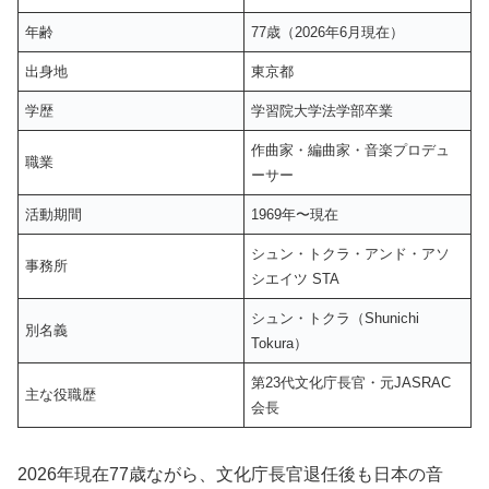
年齢
77歳（2026年6月現在）
出身地
東京都
学歴
学習院大学法学部卒業
作曲家・編曲家・音楽プロデュ
職業
ーサー
活動期間
1969年〜現在
シュン・トクラ・アンド・アソ
事務所
シエイツ STA
シュン・トクラ（Shunichi
別名義
Tokura）
第23代文化庁長官・元JASRAC
主な役職歴
会長
2026年現在77歳ながら、文化庁長官退任後も日本の音