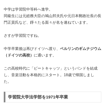
中学は学習院中等科へ進学。
同級生には元総務大臣の鳩山邦夫氏や元日本郵政社長の長
門正貢氏など、錚々たる面々が名を連ねています。
さすが学習院ですね。
中学卒業後は再びドイツへ渡り、
ベルリンのギムナジウム
（ドイツの高校）
に通います。
この高校時代に「ビートキャッツ」というバンドを結成
し、音楽活動を本格的にスタート。18歳で帰国しまし
た。
学習院大学法学部を1971年卒業