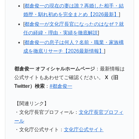
[
都倉俊一の現在の妻は誰？再婚した相手・結
婚歴・馴れ初めを完全まとめ【2026最新】
]
[
都倉俊一が文化庁長官になったのはなぜ？就
任の経緯・理由・実績を徹底解説
]
[
都倉俊一の息子は何人？名前・職業・家族構
成を徹底リサーチ【2026最新情報】
]
都倉俊一 オフィシャルホームページ
：最新情報は
公式サイトもあわせてご確認ください。
X（旧
Twitter）検索
：
#都倉俊一
【関連リンク】
・文化庁長官プロフィール：
文化庁長官プロフィ
ール
・文化庁公式サイト：
文化庁公式サイト