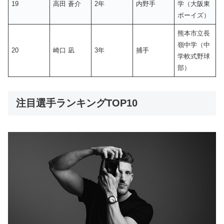
19
高田 蒼介
2年
内野手
学（大阪東
ボーイズ）
熊本市立長
嶺中学（中
20
崎口 凪
3年
捕手
学軟式野球
部）
注目選手ランキングTOP10