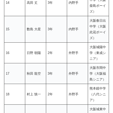
14
高田 丈
3年
内野手
柴島ボーイ
ズ）
大阪春日出
中学（大阪
15
数島 大星
3年
内野手
此花ボーイ
ズ）
大阪城陽中
16
日野 朝陽
2年
外野手
学（東成シ
ニア）
大阪市岡中
17
秋田 龍空
3年
外野手
学（大阪福
島シニア）
熊本鏡中学
18
村上 慎一
2年
外野手
（八代シニ
ア）
大阪城東中