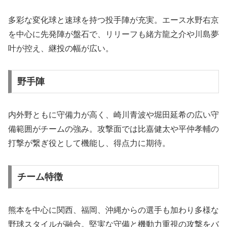
多彩な変化球と速球を持つ投手陣が充実。エース水野右京
を中心に先発陣が盤石で、リリーフも緒方龍之介や川島夢
叶が控え、継投の幅が広い。
野手陣
内外野ともに守備力が高く、崎川青波や堀田延希の広い守
備範囲がチームの強み。攻撃面では比嘉健太や平仲孝輔の
打撃が繋ぎ役として機能し、得点力に期待。
チーム特徴
熊本を中心に関西、福岡、沖縄からの選手も加わり多様な
野球スタイルが融合。堅実な守備と機動力重視の攻撃をバ