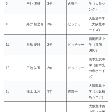
9
平仲 孝輔
3年
内野手
学（大矢ヤ
ング）
大阪菫中学
10
緒方 龍之介
3年
ピッチャー
（大阪北ボ
ーイズ）
福岡田隈中
11
川島 夢叶
2年
ピッチャー
学（常翔
BBC）
熊本旭志中
学（熊本光
12
三池 祐五
2年
ピッチャー
の森ボーイ
ズ）
大阪歌島中
13
樋上 太河
3年
内野手
学（大阪福
島シニア）
大阪豊津西
中学（大阪