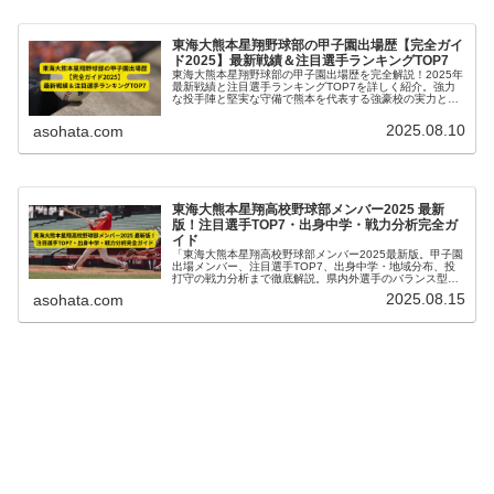
東海大熊本星翔野球部の甲子園出場歴【完全ガイ
ド2025】最新戦績＆注目選手ランキングTOP7
東海大熊本星翔野球部の甲子園出場歴を完全解説！2025年
最新戦績と注目選手ランキングTOP7を詳しく紹介。強力
な投手陣と堅実な守備で熊本を代表する強豪校の実力と魅
力を徹底ガイドします。
2025.08.10
asohata.com
東海大熊本星翔高校野球部メンバー2025 最新
版！注目選手TOP7・出身中学・戦力分析完全ガ
イド
「東海大熊本星翔高校野球部メンバー2025最新版。甲子園
出場メンバー、注目選手TOP7、出身中学・地域分布、投
打守の戦力分析まで徹底解説。県内外選手のバランス型チ
ームを完全ガイド。」
2025.08.15
asohata.com