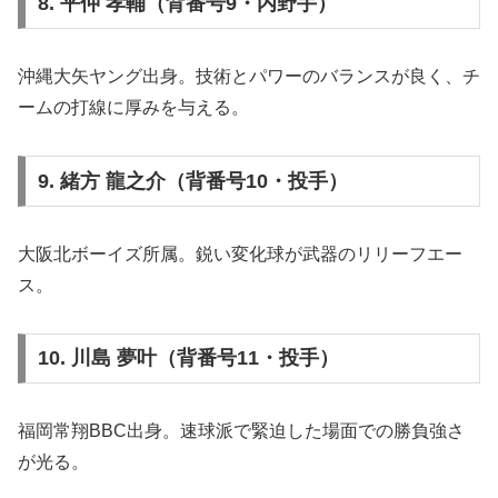
8. 平仲 孝輔（背番号9・内野手）
沖縄大矢ヤング出身。技術とパワーのバランスが良く、チ
ームの打線に厚みを与える。
9. 緒方 龍之介（背番号10・投手）
大阪北ボーイズ所属。鋭い変化球が武器のリリーフエー
ス。
10. 川島 夢叶（背番号11・投手）
福岡常翔BBC出身。速球派で緊迫した場面での勝負強さ
が光る。