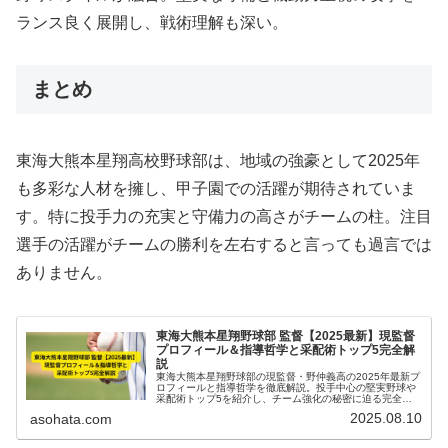
ランス良く展開し、戦術理解も深い。
まとめ
東海大熊本星翔高校野球部は、地域の強豪として2025年
も多彩な人材を擁し、甲子園での活躍が期待されていま
す。特に投手力の充実と守備力の高さがチームの柱。注目
選手の活躍がチームの勝利を左右すると言っても過言では
ありません。
東海大熊本星翔野球部 監督【2025最新】現監督
プロフィール＆指導哲学と采配術トップ5完全解
説
東海大熊本星翔野球部の現監督・野仲義高の2025年最新プ
ロフィールと指導哲学を徹底解説。投手中心の堅実野球や
采配術トップ5を紹介し、チーム強化の秘密に迫る完全ガ
イド。
2025.08.10
asohata.com