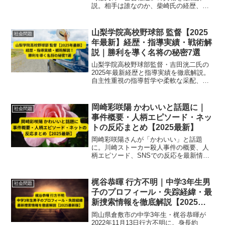
説。相手は誰なのか、柴崎氏の経歴、市
政への影響を2025年最新情報で詳しくま
とめます。
山梨学院高校野球部 監督【2025
社会問題
年最新】経歴・指導実績・戦術解
説｜勝利を導く名将の秘密7選
山梨学院高校野球部監督・吉田洸二氏の
2025年最新経歴と指導実績を徹底解説。
自主性重視の指導哲学や柔軟な采配、基
礎徹底とデータ分析を活用した戦術、メ
ンタル強化など勝利を導く名将の秘密7選
を詳しく紹介します。
岡崎彩咲陽 かわいいと話題に｜
社会問題
事件概要・人柄エピソード・ネッ
トの反応まとめ【2025最新】
岡崎彩咲陽さんが「かわいい」と話題
に。川崎ストーカー殺人事件の概要、人
柄エピソード、SNSでの反応を最新情報
で解説します【2025年版】
梶谷恭暉 行方不明｜中学3年生男
社会問題
子のプロフィール・失踪経緯・最
新捜索情報を徹底解説【2025最
新版】
岡山県倉敷市の中学3年生・梶谷恭暉が
2022年11月13日行方不明に。身長約