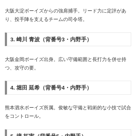
大阪大淀ボーイズからの強肩捕手。リード力に定評があ
り、投手陣を支えるチームの司令塔。
3. 崎川 青波（背番号3・内野手）
大阪金岡ボーイズ出身。広い守備範囲と長打力を併せ持
つ、攻守の要。
4. 堀田 延希（背番号4・内野手）
熊本泗水ボーイズ所属。俊敏な守備と戦術的な小技で試合
をコントロール。