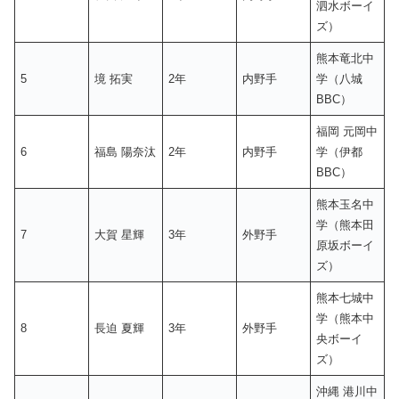
泗水ボーイ
ズ）
熊本竜北中
5
境 拓実
2年
内野手
学（八城
BBC）
福岡 元岡中
6
福島 陽奈汰
2年
内野手
学（伊都
BBC）
熊本玉名中
学（熊本田
7
大賀 星輝
3年
外野手
原坂ボーイ
ズ）
熊本七城中
学（熊本中
8
長迫 夏輝
3年
外野手
央ボーイ
ズ）
沖縄 港川中