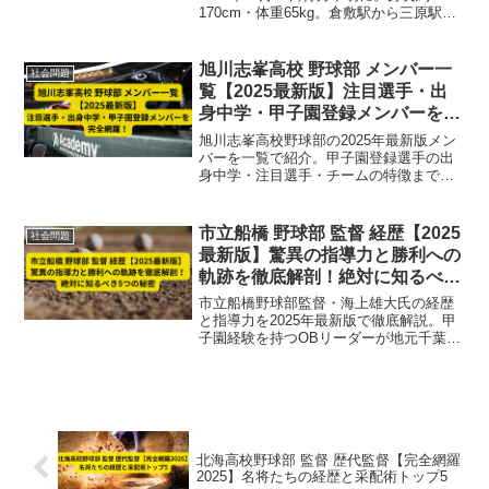
170cm・体重65kg。倉敷駅から三原駅、
さらに生口島へ渡った可能性。失踪経
緯、プロフィール、最新捜索情報を徹底
解説【2025最新版】
旭川志峯高校 野球部 メンバー一
社会問題
覧【2025最新版】注目選手・出
身中学・甲子園登録メンバーを完
全網羅！
旭川志峯高校野球部の2025年最新版メン
バーを一覧で紹介。甲子園登録選手の出
身中学・注目選手・チームの特徴まで完
全網羅！
市立船橋 野球部 監督 経歴【2025
社会問題
最新版】驚異の指導力と勝利への
軌跡を徹底解剖！絶対に知るべき
5つの秘密
市立船橋野球部監督・海上雄大氏の経歴
と指導力を2025年最新版で徹底解説。甲
子園経験を持つOBリーダーが地元千葉の
選手育成と勝利の方程式を実践。絶対に
知るべき5つの秘密を紹介。
北海高校野球部 監督 歴代監督【完全網羅
2025】名将たちの経歴と采配術トップ5