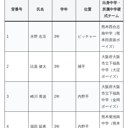
出身中学・
背番号
氏名
学年
位置
所属中学硬
式チーム
熊本西合志
南中学（熊
1
水野 右京
3年
ピッチャー
本田原坂ボ
ーイズ）
大阪府大阪
市立下福島
2
比嘉 健太
3年
捕手
中学（大淀
ボーイズ）
大阪府大阪
市立下福島
3
崎川 青波
2年
内野手
中学（金岡
ボーイズ）
熊本菊池南
中学（熊本
4
堀田 延希
3年
内野手