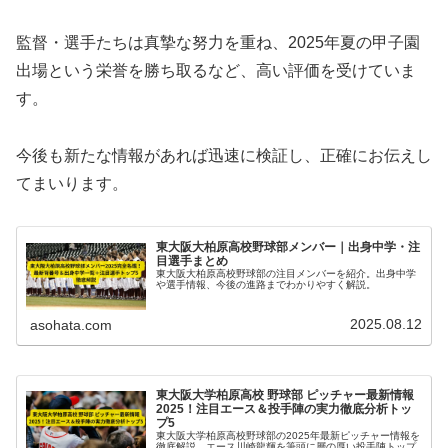
監督・選手たちは真摯な努力を重ね、2025年夏の甲子園
出場という栄誉を勝ち取るなど、高い評価を受けていま
す。
今後も新たな情報があれば迅速に検証し、正確にお伝えし
てまいります。
東大阪大柏原高校野球部メンバー｜出身中学・注
目選手まとめ
東大阪大柏原高校野球部の注目メンバーを紹介。出身中学
や選手情報、今後の進路までわかりやすく解説。
2025.08.12
asohata.com
東大阪大学柏原高校 野球部 ピッチャー最新情報
2025！注目エース＆投手陣の実力徹底分析トッ
プ5
東大阪大学柏原高校野球部の2025年最新ピッチャー情報を
徹底解説。エース川崎龍輝を筆頭に層の厚い投手陣トップ