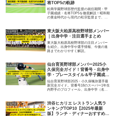
将TOP5の軌跡
松商学園野球部歴代監督の就任期間・甲
子園成績・名将TOP5を徹底解説！昭和期
の黄金時代から現代の松宗監督まで、強
豪校を支えた指導者たちの軌跡を【完全
保存版】で紹介します。
東大阪大柏原高校野球部メンバー
社会問題
｜出身中学・注目選手まとめ
東大阪大柏原高校野球部の注目メンバー
を紹介。出身中学や選手情報、今後の進
路までわかりやすく解説。
仙台育英野球部メンバー2025小
社会問題
久保完全ガイド！背番号・出身中
学・プレースタイル＆甲子園成績
まとめ【最新情報】
仙台育英野球部2025・小久保颯弥選手最
新完全ガイド。背番号18のスーパー1年生
内野手のプロフィール、出身中学（名古
屋南陽中）、走攻守の特徴、甲子園での
成績と役割、将来性まで徹底解説。
渋谷ヒカリエ レストラン人気ラ
社会問題
ンキングTOP10【2025年最新
版】ランチ・ディナーおすすめ完