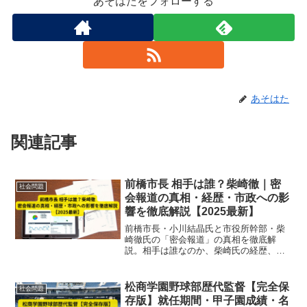
あそはたをフォローする
あそはた
関連記事
前橋市長 相手は誰？柴崎徹｜密
社会問題
会報道の真相・経歴・市政への影
響を徹底解説【2025最新】
前橋市長・小川結晶氏と市役所幹部・柴
崎徹氏の「密会報道」の真相を徹底解
説。相手は誰なのか、柴崎氏の経歴、市
政への影響を2025年最新情報で詳しくま
とめます。
松商学園野球部歴代監督【完全保
社会問題
存版】就任期間・甲子園成績・名