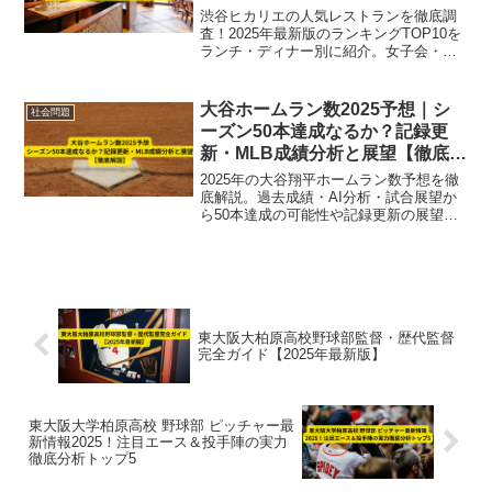
全ガイド
渋谷ヒカリエの人気レストランを徹底調
査！2025年最新版のランキングTOP10を
ランチ・ディナー別に紹介。女子会・デ
ート・記念日にもおすすめの絶品グルメ
完全ガイド。
大谷ホームラン数2025予想｜シ
社会問題
ーズン50本達成なるか？記録更
新・MLB成績分析と展望【徹底解
説】
2025年の大谷翔平ホームラン数予想を徹
底解説。過去成績・AI分析・試合展望か
ら50本達成の可能性や記録更新の展望を
詳しく紹介【MLB最新情報】
東大阪大柏原高校野球部監督・歴代監督
完全ガイド【2025年最新版】
東大阪大学柏原高校 野球部 ピッチャー最
新情報2025！注目エース＆投手陣の実力
徹底分析トップ5