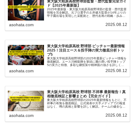
東大阪大柏原高校野球部監督・歴代監督完全ガイ
ド【2025年最新版】
2025年最新版・東大阪大柏原高校野球部の監督・歴代監督
情報を完全解説。元プロ選手の土井健大監督が14年ぶりの
甲子園出場を実現した采配術と、歴代名将の戦略・歩みを
詳しく紹介します。
2025.08.12
asohata.com
東大阪大学柏原高校 野球部 ピッチャー最新情報
2025！注目エース＆投手陣の実力徹底分析トッ
プ5
東大阪大学柏原高校野球部の2025年最新ピッチャー情報を
徹底解説。エース川崎龍輝を筆頭に層の厚い投手陣トップ
5の実力と特徴、多彩な継投策や精神面の強さを詳しく紹
介。甲子園出場を支える投手陣の秘密に迫ります。
2025.08.12
asohata.com
東大阪大学柏原高校 野球部 不祥事 最新報告！真
相徹底検証と影響まとめ【完全ガイド】
東大阪大学柏原高校野球部の2025年最新情報をもとに、不
祥事の有無を徹底検証。公式発表や大手メディアでの報道
はなく、噂の真相と影響を詳しく解説。チームの健全な活
動と甲子園出場の実績も紹介する完全ガイドです。
2025.08.12
asohata.com