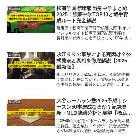
松商学園野球部 出身中学まとめ
社会問題
2025！強豪中学TOP10と選手育
成ルート完全解説
引用元：松商学園高等学校硬式野球 オフ
ィシャルサイト松商学園高校野球部は、
長野県を代表する名門校として100年以上
の歴史を誇り、春夏合わせて40回以上の
甲子園出場を果たしています。2025年夏
の甲子園出場メンバーは、地元長野県出
永江りりの事故による死因は？公
社会問題
身が多数を占...
式発表と真相を徹底解説【2025
最新版】
永江りりさんが2025年11月、不慮の事故
で急逝した件について、父親の公式発表
や事故の概要、最後のSNS投稿、これま
での活動やファンの追悼の声まで徹底解
説します。
大谷ホームラン数2025予想｜シ
社会問題
ーズン50本達成なるか？記録更
新・MLB成績分析と展望【徹底解
説】
2025年の大谷翔平ホームラン数予想を徹
底解説。過去成績・AI分析・試合展望か
ら50本達成の可能性や記録更新の展望を
詳しく紹介【MLB最新情報】