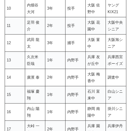
内畑谷
大阪 佐
ヤング
10
3年
投手
大河
野中
KIX21
足羽 俊
大阪 花
大阪中央
11
2年
投手
介
園中
シニア
武田 龍
大阪 菫
大阪旭シ
12
3年
捕手
太
中
ニア
久次米
兵庫 友
兵庫西宮
13
1年
内野手
臣哉
が丘中
ボーイズ
大阪 梅
14
廣濱 泰
2年
内野手
調査中
香中
福塚 慶
石川 富
白山シニ
15
1年
内野手
翔
来中
ア
内山 陽
静岡 南
掛川シニ
16
1年
内野手
翔
陽中
ア
大峠 一
兵庫 園
兵庫伊丹
17
2年
内野手