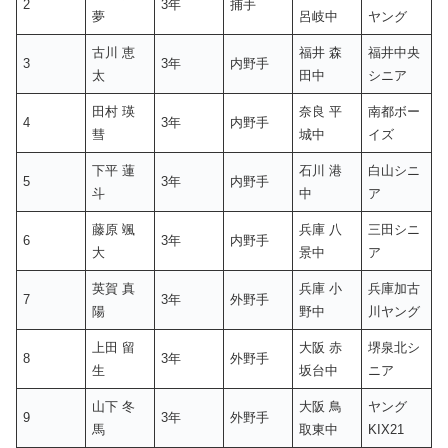
2
3年
捕手
夢
呂岐中
ヤング
古川 恵
福井 森
福井中央
3
3年
内野手
太
田中
シニア
田村 瑛
奈良 平
南都ボー
4
3年
内野手
彗
城中
イズ
下平 蓮
石川 港
白山シニ
5
3年
内野手
斗
中
ア
藤原 颯
兵庫 八
三田シニ
6
3年
内野手
大
景中
ア
英賀 真
兵庫 小
兵庫加古
7
3年
外野手
陽
野中
川ヤング
上田 留
大阪 赤
堺泉北シ
8
3年
外野手
生
坂台中
ニア
山下 冬
大阪 鳥
ヤング
9
3年
外野手
馬
取東中
KIX21