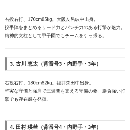
右投右打、170cm85kg。大阪友呂岐中出身。
投手陣をまとめるリード力とパンチ力のある打撃が魅力。
精神的支柱として甲子園でもチームを引っ張る。
3. 古川 恵太（背番号3・内野手・3年）
右投右打、180cm82kg。福井森田中出身。
堅実な守備と強肩で三遊間を支える守備の要。勝負強い打
撃でも存在感を発揮。
4. 田村 瑛彗（背番号4・内野手・3年）