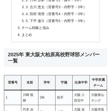
2. 竹本 歩夢（背番号2・捕手・3年）
3. 古川 恵太（背番号3・内野手・3年）
4. 田村 瑛彗（背番号4・内野手・3年）
5. 下平 蓮斗（背番号5・内野手・3年）
チーム戦略と強み
まとめ
2025年 東大阪大柏原高校野球部メンバー
一覧
中学所属
背番号
名前
学年
守備
出身中学
チーム
川崎 龍
大阪 八
大阪狭山
1
3年
投手
輝
田荘中
ヤング
竹本 歩
大阪 友
大阪球道