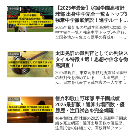
【2025年最新】尽誠学園高校野
社会問題
球部 出身中学完全一覧＆トップ5
強豪中学徹底解説！進学ルートと
育成実績まとめ
2025年最新版の尽誠学園高校野球部出身
中学完全一覧と強豪中学トップ5を詳解。
全国各地から集まる選手の育成ルートや
進学実績を分析し、四国屈指の強豪校の
強さの秘密を徹底解説します。
太田晃詳の裁判官としての判決ス
社会問題
タイル特徴４選！思想や信念を徹
底調査！
2025年現在、東京高等裁判所第14民事部
の裁判長を務めている、「太田晃詳」さ
ん。日本を代表する裁判官の一人です
が、判決スタイルの特徴はどんなものな
のでしょうか。また、その判断から見え
る思想や信念はどんなものでしょうか。
智弁和歌山野球部 甲子園成績
社会問題
この記事では、太田晃詳裁判長の「判決
2025最新版！通算出場回数・優
スタイル特徴４選」と「思想や信念」を
勝歴・注目試合を完全網羅！
お伝えします。
智弁和歌山野球部の2025年最新甲子園成
績を完全網羅！通算出場回数や優勝歴、
注目試合の詳細まで、高校野球ファン必
見の情報をわかりやすく解説します。