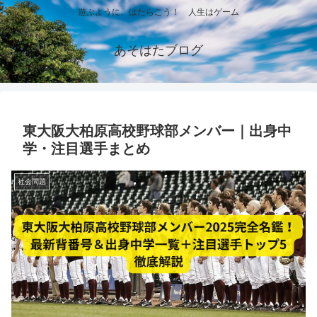
遊ぶように、はたらこう！ 人生はゲーム
あそはたブログ
東大阪大柏原高校野球部メンバー｜出身中
学・注目選手まとめ
社会問題