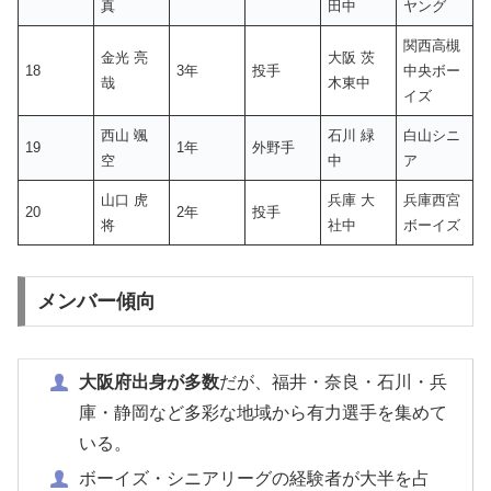
真
田中
ヤング
関西高槻
金光 亮
大阪 茨
18
3年
投手
中央ボー
哉
木東中
イズ
西山 颯
石川 緑
白山シニ
19
1年
外野手
空
中
ア
山口 虎
兵庫 大
兵庫西宮
20
2年
投手
将
社中
ボーイズ
メンバー傾向
大阪府出身が多数
だが、福井・奈良・石川・兵
庫・静岡など多彩な地域から有力選手を集めて
いる。
ボーイズ・シニアリーグの経験者が大半を占