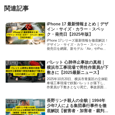
関連記事
iPhone 17 最新情報まとめ｜デザ
社会問題
イン・サイズ・カラー・スペッ
ク・発売日【2025年版】
iPhone 17シリーズ最新情報を徹底解説！
デザイン・サイズ・カラー・スペック・
発売日を網羅。新モデル「Air」やProの
カメラ進化も紹介【2025年版】
パレット 心肺停止事故の真相｜
社会問題
横浜市工事現場で男性作業員が下
敷きに【2025最新ニュース】
2025年10月20日、横浜市青葉区の立体駐
車場工事現場で鉄製パレットが落下し、
作業員が下敷きとなり死亡。事故原因や
安全管理の問題点を専門的に解説しま
す。
長野リンチ殺人の全貌｜1994年
社会問題
少年7人による集団暴行事件を徹
底解説【被害者・加害者・裁判の