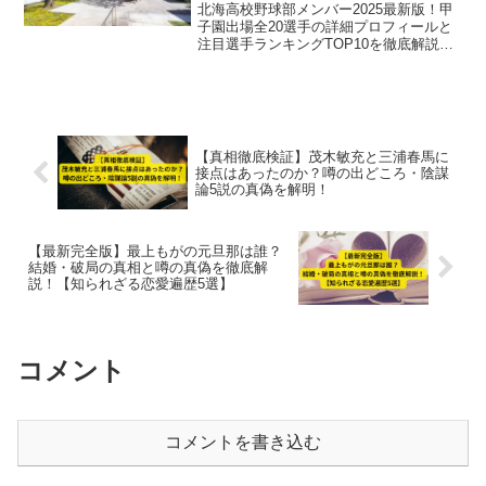
完全ガイド
北海高校野球部メンバー2025最新版！甲
子園出場全20選手の詳細プロフィールと
注目選手ランキングTOP10を徹底解説。
北海道・道外出身の強力布陣や育成ルー
トも詳しく紹介し、ファン必見の完全ガ
イドです。
【真相徹底検証】茂木敏充と三浦春馬に
接点はあったのか？噂の出どころ・陰謀
論5説の真偽を解明！
【最新完全版】最上もがの元旦那は誰？
結婚・破局の真相と噂の真偽を徹底解
説！【知られざる恋愛遍歴5選】
コメント
コメントを書き込む