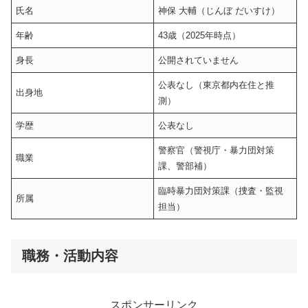
氏名
神保 大輔（じんぼ だいすけ）
年齢
43歳（2025年時点）
身長
公開されていません
公表なし（東京都内在住と推
出身地
測）
学歴
公表なし
警察官（警視庁・暴力団対策
職業
課、警部補）
臨時暴力団対策課（捜査・監視
所属
担当）
職務・活動内容
スポンサーリンク