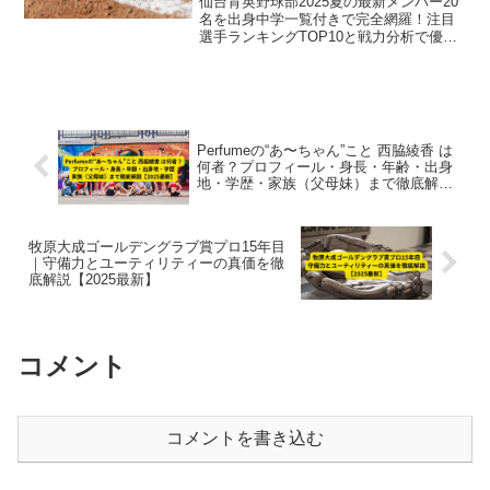
仙台育英野球部2025夏の最新メンバー20
名を出身中学一覧付きで完全網羅！注目
選手ランキングTOP10と戦力分析で優勝
候補の実力を徹底解説。
Perfumeの“あ〜ちゃん”こと 西脇綾香 は
何者？プロフィール・身長・年齢・出身
地・学歴・家族（父母妹）まで徹底解説
【2025最新】
牧原大成ゴールデングラブ賞プロ15年目
｜守備力とユーティリティーの真価を徹
底解説【2025最新】
コメント
コメントを書き込む