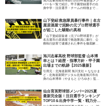
旭川志峯高校野球部の2025年最新版メン
バーを一覧で紹介。甲子園登録選手の出
身中学・注目選手・チームの特徴まで完
全網羅！
山下斐紹 救急隊員暴行事件｜名古
社会問題
屋居酒屋で泥酔の元プロ野球選手
が起こした騒動の真相
「山下斐紹容疑者（元プロ野球選手）が
名古屋市の居酒屋で救急隊員に暴行、公
務執行妨害で逮捕された事件を徹底解
説。泥酔状態での経緯、背景、法的影
響、社会的波紋まで分かりやすく紹
介。」
旭川志峯高校 野球部監督 山本博
社会問題
幸とは？経歴・指導方針・甲子園
出場までの軌跡【2025最新】
引用元：北海道新聞 旭川支社 + ななかま
ど - 北海道新聞デジタル北海道旭川市出
身の山本博幸（やまもと ひろゆき）監督
は、旭川志峯高校野球部を率いる実力派
指導者です。2025年夏の北北海道大会優
勝を経て、3年ぶりの甲子園出場へと導い
仙台育英野球部メンバー2025夏
社会問題
た彼の...
最新完全版！注目選手ランキング
TOP10＆出身中学一覧・戦力分析
【必見】