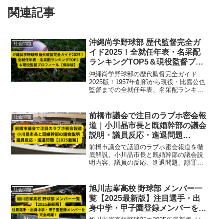
関連記事
沖縄尚学野球部 歴代監督完全ガ
社会問題
イド2025！全就任年表・名采配
ランキングTOP5＆現役監督プロ
フィール【保存版】
沖縄尚学野球部の歴代監督完全ガイド
2025版！1957年創部から現役・比嘉公也
監督までの全就任年表、名采配ランキン
グTOP5、プロフィール、指導哲学を徹底
解説。甲子園優勝の裏側も網羅した保存
版。
前橋市議会で注目のラブホ密会報
社会問題
道｜小川晶市長と既婚幹部の議会
説明・議員反応・進退問題
【2025最新】
前橋市議会で話題のラブホ密会報道を徹
底解説。小川晶市長と既婚幹部の議会説
明内容、議員の反応、進退問題、謝罪や
市政への影響まで、2025年最新情報でま
とめました。
旭川志峯高校 野球部 メンバー一
社会問題
覧【2025最新版】注目選手・出
身中学・甲子園登録メンバーを完
全網羅！