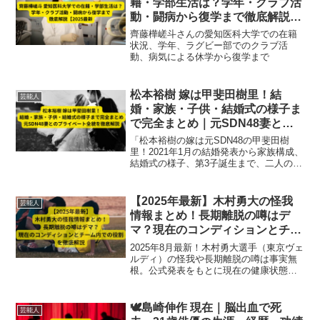
籍・学部生活は？学年・クラブ活
動・闘病から復学まで徹底解説
【2025最新】
齊藤樺嵯斗さんの愛知医科大学での在籍
状況、学年、ラグビー部でのクラブ活
動、病気による休学から復学まで
松本裕樹 嫁は甲斐田樹里！結
芸能人
婚・家族・子供・結婚式の様子ま
で完全まとめ｜元SDN48妻との
プライベート全貌を徹底解説
「松本裕樹の嫁は元SDN48の甲斐田樹
里！2021年1月の結婚発表から家族構成、
結婚式の様子、第3子誕生まで、二人のプ
ライベート全貌を徹底解説。笑顔あふれ
る5人家族の生活や今後の動向も網羅。」
【2025年最新】木村勇大の怪我
芸能人
情報まとめ！長期離脱の噂はデ
マ？現在のコンディションとチー
ム内での役割を徹底解説
2025年8月最新！木村勇大選手（東京ヴェ
ルディ）の怪我や長期離脱の噂は事実無
根。公式発表をもとに現在の健康状態や
チームでの役割を詳しく解説。ファン必
見の真実を徹底検証。
🕊️島崎伸作 現在｜脳出血で死
芸能人