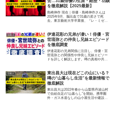
去…31歳俳優の生涯・経歴・功績
を徹底解説【2025最新】
島崎伸作 現在｜俳優・島崎伸作さんは
2025年9月、脳出血で31歳の若さで死
去。東京藝術大学卒業後、『レ・ミゼラ
ブル』『坊っちゃん』などで活躍した舞
台俳優の生涯・経歴・功績・追悼情報を
徹底解説。
伊達花彩の兄弟が凄い！俳優・宮
芸能人
世琉弥との仲良し兄妹エピソード
を徹底調査
伊達花彩の兄弟関係に注目し、俳優・宮
世琉弥との関係性や仲良し兄妹エピソー
ドを詳しく解説します。噂の真相や共演
歴、ファンの反応までわかりやすくまと
めました。
東出昌大は現在どこの山にいる？
芸能人
噂の“山暮らし生活”を最新情報で
徹底解説
東出昌大は2022年春から山梨県丹波山村
で自給自足の“山暮らし”を開始。携帯圏
外・ガス水道なしの山小屋生活や建設中
のマイホームの最新状況、再婚発表後の
現在の暮らしを専門的視点で徹底解説し
ます。