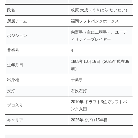
氏名
牧原 大成（まきはら たいせい）
所属チーム
福岡ソフトバンクホークス
内野手（主に二塁手）、ユーテ
ポジション
ィリティープレイヤー
背番号
4
1989年10月16日（2025年現在36
生年月日
歳）
出身地
千葉県
投打
右投左打
2010年 ドラフト3位でソフトバ
プロ入り
ンク入団
キャリア
2025年でプロ15年目