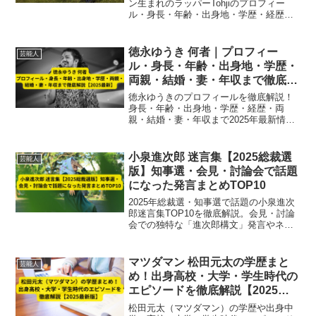
ン生まれのラッパーTohjiのプロフィー
ル・身長・年齢・出身地・学歴・経歴・
家族まで徹底解説。音楽活動の軌跡から
引退理由までをわかりやすく紹介【2025
年最新】
徳永ゆうき 何者｜プロフィー
芸能人
ル・身長・年齢・出身地・学歴・
両親・結婚・妻・年収まで徹底解
説【2025最新】
徳永ゆうきのプロフィールを徹底解説！
身長・年齢・出身地・学歴・経歴・両
親・結婚・妻・年収まで2025年最新情報
を網羅。大阪出身の演歌歌手・俳優とし
ての活動や家族情報も含め、ファンや関
係者が知りたい全情報をまとめていま
小泉進次郎 迷言集【2025総裁選
芸能人
す。
版】知事選・会見・討論会で話題
になった発言まとめTOP10
2025年総裁選・知事選で話題の小泉進次
郎迷言集TOP10を徹底解説。会見・討論
会での独特な「進次郎構文」発言やネッ
トで注目された失言・名言の背景までわ
かるまとめ記事。
マツダマン 松田元太の学歴まと
芸能人
め！出身高校・大学・学生時代の
エピソードを徹底解説【2025最
新版】
松田元太（マツダマン）の学歴や出身中