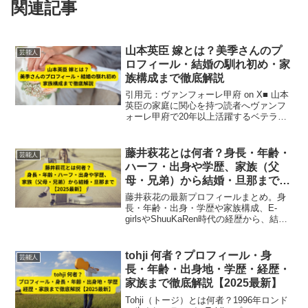
関連記事
山本英臣 嫁とは？美季さんのプ
芸能人
ロフィール・結婚の馴れ初め・家
族構成まで徹底解説
引用元：ヴァンフォーレ甲府 on X■ 山本
英臣の家庭に関心を持つ読者へヴァンフ
ォーレ甲府で20年以上活躍するベテラン
MF、山本英臣さん。彼のプライベートや
家庭生活、特に嫁である美季さんについ
て知りたいファンは多く、結婚の馴れ初
藤井萩花とは何者？身長・年齢・
芸能人
めや家族構成...
ハーフ・出身や学歴、家族（父
母・兄弟）から結婚・旦那まで
【2025最新】
藤井萩花の最新プロフィールまとめ。身
長・年齢・出身・学歴や家族構成、E-
girlsやShuuKaRen時代の経歴から、結
婚・旦那・子供・離婚、現在のブランド
活動まで2025年最新情報を詳しく解説し
ます。
tohji 何者？プロフィール・身
芸能人
長・年齢・出身地・学歴・経歴・
家族まで徹底解説【2025最新】
Tohji（トージ）とは何者？1996年ロンド