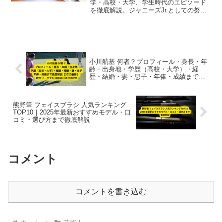
学・高校・大学、学生時代のエピソード
を徹底解説。ジャニーズJr.としての努
力、通信制高校での学業と芸能活動の両
立、多才な語学力や俳優・声優活動との
関わりまで、2025年最新情報を紹介。
小川航基 何者？プロフィール・身長・年
齢・出身地・学歴（高校・大学）・経
歴・結婚・妻・息子・年俸・成績まで徹
底解説【2025最新】｜欧州リーグでも注
目の日本代表FW
熊野筆 フェイスブラシ 人気ランキング
TOP10｜2025年最新おすすめモデル・口
コミ・選び方まで徹底解説
コメント
コメントを書き込む