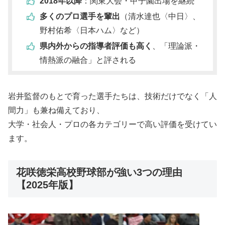
2018年以降
：関東大会・甲子園出場を継続
多くのプロ選手を輩出
（清水達也〈中日〉、
野村佑希〈日本ハム〉など）
県内外からの指導者評価も高く
、「理論派・
情熱派の融合」と評される
岩井監督のもとで育った選手たちは、技術だけでなく「人
間力」も兼ね備えており、
大学・社会人・プロの各カテゴリーで高い評価を受けてい
ます。
花咲徳栄高校野球部が強い3つの理由
【2025年版】