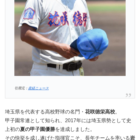
引用元：
産経ニュース
埼玉県を代表する高校野球の名門・
花咲徳栄高校
。
甲子園常連として知られ、2017年には埼玉県勢として史
上初の
夏の甲子園優勝
を達成しました。
その快挙を成し遂げた指揮官こそ、長年チームを率いる
岩