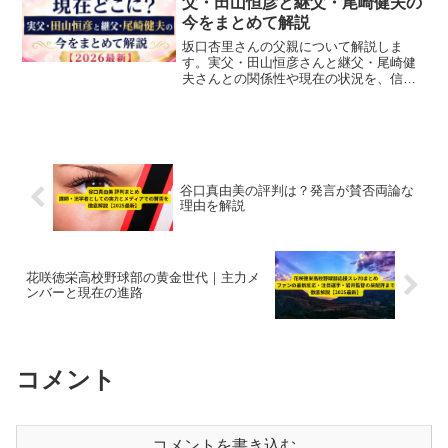
父・田山恒彦と継父・尾崎健夫の
今をまとめて解説
坂口杏里さんの父親について解説しま
す。実父・田山恒彦さんと継父・尾崎健
夫さんとの関係性や現在の状況を、信頼
できる報道をもとに分かりやすくまとめ
ました。
谷口真由美の評判は？発言が賛否両論な
理由を解説
花咲徳栄高校野球部の黄金世代｜主力メ
ンバーと現在の進路
コメント
コメントを書き込む