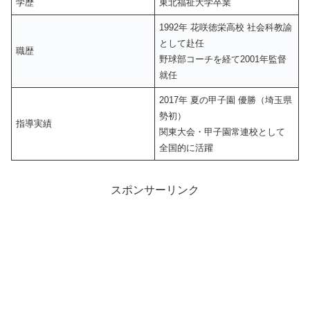
学歴
東北福祉大学卒業
1992年 花咲徳栄高校 社会科教諭
として赴任
職歴
野球部コーチを経て2001年監督
就任
2017年 夏の甲子園 優勝（埼玉県
勢初）
指導実績
関東大会・甲子園常連校として
全国的に活躍
スポンサーリンク