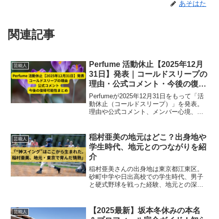
あそはた
関連記事
Perfume 活動休止【2025年12月
芸能人
31日】発表｜コールドスリープの
理由・公式コメント・今後の復帰
可能性まとめ
Perfumeが2025年12月31日をもって「活
動休止（コールドスリープ）」を発表。
理由や公式コメント、メンバー心境、フ
ァンの反応、今後の復帰可能性まで徹底
解説。25年間の活動を振り返りつつ、未
来への挑戦と再始動の可能性をまとめま
稲村亜美の地元はどこ？出身地や
芸能人
した。
学生時代、地元とのつながりを紹
介
稲村亜美さんの出身地は東京都江東区。
砂町中学や日出高校での学生時代、男子
と硬式野球を戦った経験、地元との深い
絆など、“神スイング”誕生のルーツを紹介
します。
【2025最新】坂本冬休みの本名
芸能人