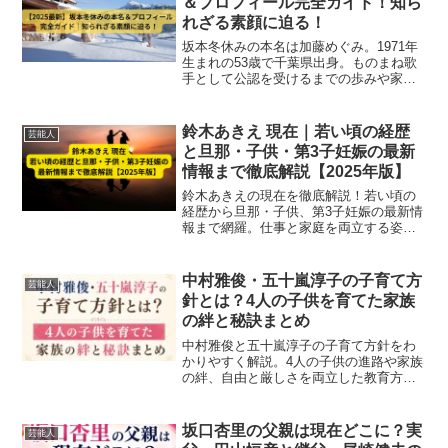
＆プロフィール完全ガイド！知ら
れざる素顔に迫る！
坂本冬休みの本名は加藤めぐみ。1971年
生まれの53歳で千葉県出身。ものまね歌
手として公認を受けるまでの歩みや家
族、活動内容を2025年最新情報で詳しく
解説。
鈴木あきえ 現在｜若い頃の経歴
芸能人
と旦那・子供・第3子妊娠の最新
情報まで徹底解説【2025年版】
鈴木あきえの現在を徹底解説！若い頃の
経歴から旦那・子供、第3子妊娠の最新情
報まで網羅。仕事と家庭を両立する姿に
注目【2025年版】
中村雅俊・五十嵐淳子の子育て方
芸能人
針とは？4人の子供を育てた家族
の絆と秘訣まとめ
中村雅俊と五十嵐淳子の子育て方針をわ
かりやすく解説。4人の子供の進路や家族
の絆、自由と厳しさを両立した教育方
針、試練を乗り越えた家族愛までまとめ
て紹介します。
坂口杏里の父親は現在どこに？実
芸能人