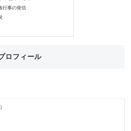
族行事の発信
況
プロフィール
き）