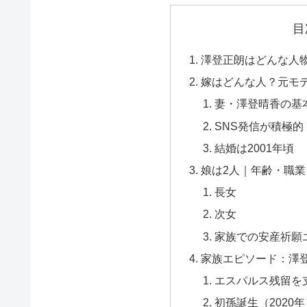
目
澤登正朗はどんな人
嫁はどんな人？元モ
妻・澤登晴香の基
SNS発信が積極的
結婚は2001年頃
娘は2人｜年齢・職
長女
次女
家族での安産祈願
家族エピソード：澤
エスパルス残留を
初孫誕生（2020