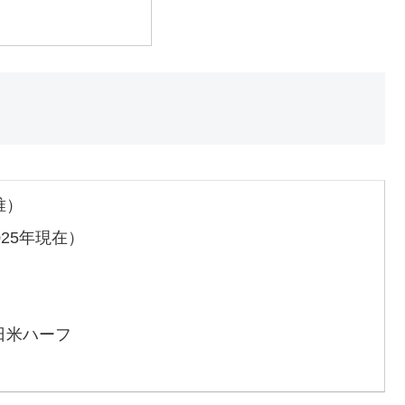
唯）
025年現在）
日米ハーフ