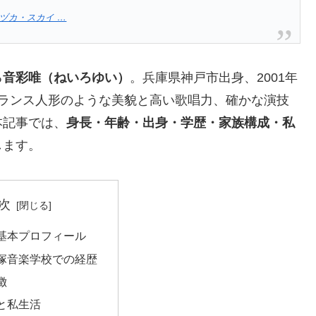
ヅカ・スカイ …
る
音彩唯（ねいろゆい）
。兵庫県神戸市出身、2001年
で、フランス人形のような美貌と高い歌唱力、確かな演技
本記事では、
身長・年齢・出身・学歴・家族構成・私
します。
次
基本プロフィール
塚音楽学校での経歴
徴
と私生活