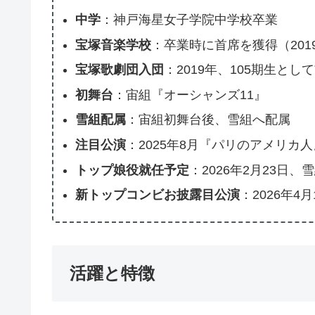
中学
：神戸海星女子学院中学校卒業
宝塚音楽学校
：卒業時に首席を獲得（201
宝塚歌劇団入団
：2019年、105期生とし
初舞台
：宙組『オーシャンズ11』
雪組配属
：宙組初舞台後、雪組へ配属
注目公演
：2025年8月『パリのアメリカ
トップ娘役就任予定
：2026年2月23日
新トップコンビお披露目公演
：2026年
活躍と特徴