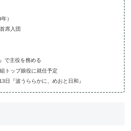
9年）
て首席入団
人』で主役を務める
、雪組トップ娘役に就任予定
4月13日『波うららかに、めおと日和』