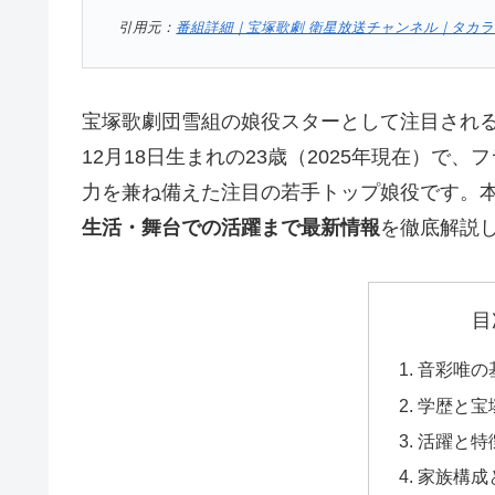
引用元：
番組詳細｜宝塚歌劇 衛星放送チャンネル｜タカラ
宝塚歌劇団雪組の娘役スターとして注目され
12月18日生まれの23歳（2025年現在）
力を兼ね備えた注目の若手トップ娘役です。
生活・舞台での活躍まで最新情報
を徹底解説
目
音彩唯の
学歴と宝
活躍と特
家族構成