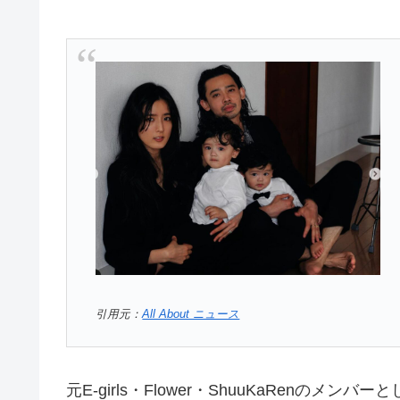
引用元：
All About ニュース
元E-girls・Flower・ShuuKaRen