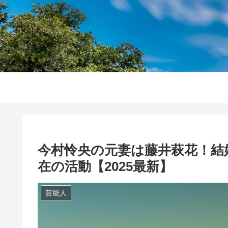
今村怜央の元妻は藤井萩花！結
在の活動【2025最新】
芸能人