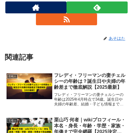
あそはた
関連記事
フレディ・フリーマンの妻チェル
芸能人
シーの年齢は？誕生日や夫婦の年
齢差まで徹底解説【2025最新】
フレディ・フリーマンの妻チェルシーの
年齢は2025年4月時点で34歳。誕生日や
夫婦の年齢差、結婚・子ども情報まで徹
底解説。夫婦のライフスタイルも紹介。
栗山巧 何者｜wikiプロフィール・
芸能人
本名・身長・年齢・学歴・家族・
年俸まで完全網羅【2025決定