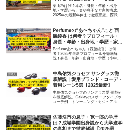
版】
栗山巧は誰？本名・身長・年齢・出身
地・学歴から、妻や息子など家族構成、
2025年の最新年俸まで徹底網羅。西武一
筋24年のレジェンド外野手の人物像を総
まとめした決定版プロフィール記事。
Perfumeの“あ〜ちゃん”こと 西
芸能人
脇綾香 は何者？プロフィール・
身長・年齢・出身地・学歴・家族
（父母妹）まで徹底解説【2025
Perfumeあ〜ちゃん（西脇綾香）は何
最新】
者？2025年最新プロフィールを徹底解
説！身長・年齢・出身地・学歴（小中高
大）から家族構成（父・母・妹ちゃあぽ
ん）まで詳しく紹介。結婚や現在の活動
も網羅した決定版まとめです。
中島佑気ジョセフ サングラス徹
芸能人
底解説｜愛用ブランド・コーデ・
着用シーン5選【2025最新】
中島佑気ジョセフのサングラス愛用情報
を徹底解説。Oakleyのスポーツタイプや
コーデ例、トレーニング・カジュアル・
イベントなど着用シーン5選を2025年最新
情報で紹介。
佐藤浩市の息子・寛一郎の学歴
芸能人
は？成城学園出身説から大学進学
の真相まで徹底解説【2025最