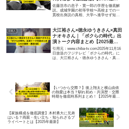
新】
佐藤浩市の息子・寛一郎の学歴を徹底解
説。成城学園の初等学校〜高校までの一
貫校出身説の真相、大学へ進学せず短期
留学で演技を学んだ理由、俳優一家の背
景まで【2025最新】で詳しく紹介しま
す。
大江裕さん×徳永ゆうきさん×真田
芸能人
ナオキさん｜「ボクらの時代」出
演トーク内容まとめ【2025最
新・裏話5選】
引用元：www.chiba-tv.com2025年11月16
日放送のフジテレビ「ボクらの時代」に
は、大江裕さん・徳永ゆうきさん・真田
ナオキさんという、現在の演歌界を代表
する若手3名が登場しました。司会者を置
かない完全フリートーク形式の同番組...
【いつから交際？】後上翔太と横山由依
の熱愛は本当？馴れ初め・共演歴・交際
時期を徹底時系列まとめ！【2025年最
新】
【家族構成を徹底調査】木村勇大に兄弟
はいる？両親・生い立ち・知られざるプ
ライベートとは【2025年最新】