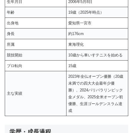
生年月日
2006年5月8日
年齢
19歳（2025年時点）
出身地
愛知県一宮市
身長
約176cm
所属
東海理化
競技開始
10歳から車いすテニスを始める
プロ転向
15歳
2023年全仏オープン優勝（20歳
未満での四大大会最年少優
勝）、2024パリパラリンピック
主な実績
金メダル、2025全米オープン初
優勝、生涯ゴールデンスラム達
成
学歴・成長過程