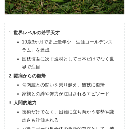
世界レベルの若手天才
19歳3か月で史上最年少「生涯ゴールデンス
ラム」を達成
国枝慎吾に次ぐ逸材として日本だけでなく世
界で注目
闘病からの復帰
骨肉腫との闘いを乗り越え、競技に復帰
家族との絆や努力が注目されるエピソード
人間的魅力
技術だけでなく、困難に立ち向かう姿勢や謙
虚さも評価される
パラスポーツ界全体の象徴的存在として、若