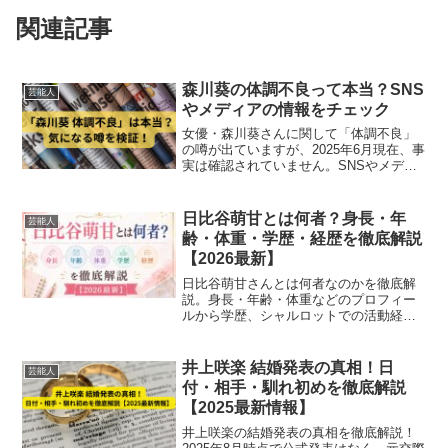
関連記事
森川葵の体調不良って本当？SNS
芸能人
やメディアの情報をチェック
女優・森川葵さんに関して「体調不良」
の噂が出ていますが、2025年6月現在、事
実は確認されていません。SNSやメディ
アの情報をもとに真相を調査しました。
最新の出演情報も掲載中。
日比谷萌甘とは何者？身長・年
芸能人
齢・体重・学歴・経歴を徹底解説
【2026最新】
日比谷萌甘さんとは何者なのかを徹底解
説。身長・年齢・体重などのプロフィー
ルから学歴、シャルロットでの活動経
歴、グラビアで注目を集める理由や最新
の活躍までわかりやすくまとめていま
す。
井上咲楽 結婚発表の真相！日
芸能人
付・相手・馴れ初めを徹底解説
【2025最新情報】
井上咲楽の結婚発表の真相を徹底解説！