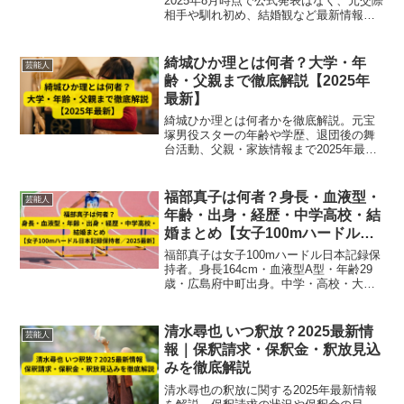
2025年8月時点で公式発表はなく、元交際
相手や馴れ初め、結婚観など最新情報を
まとめて紹介。
綺城ひか理とは何者？大学・年
芸能人
齢・父親まで徹底解説【2025年
最新】
綺城ひか理とは何者かを徹底解説。元宝
塚男役スターの年齢や学歴、退団後の舞
台活動、父親・家族情報まで2025年最新
情報でまとめています。
福部真子は何者？身長・血液型・
芸能人
年齢・出身・経歴・中学高校・結
婚まとめ【女子100mハードル日
本記録保持者／2025最新】
福部真子は女子100mハードル日本記録保
持者。身長164cm・血液型A型・年齢29
歳・広島府中町出身。中学・高校・大学
の経歴や結婚情報まで完全まとめ【2025
最新】。世界陸上・五輪で活躍する日本
女子ハードル界のエース。
清水尋也 いつ釈放？2025最新情
芸能人
報｜保釈請求・保釈金・釈放見込
みを徹底解説
清水尋也の釈放に関する2025年最新情報