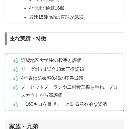
4年間で通算16勝
最速156km/hの直球が武器
主な実績・特徴
近畿地区大学No.1投手と評価
リーグ戦で1試合18奪三振記録
4年春は防御率0.46の圧巻成績
ノーヒットノーランや二桁奪三振を重ね、プロ
スカウトから高評価
「160キロを目指す」と語る意欲的な姿勢
家族・兄弟