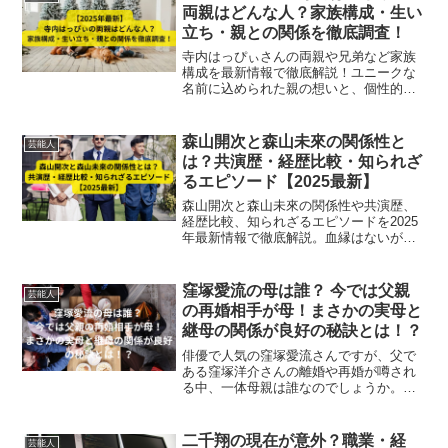
両親はどんな人？家族構成・生い
立ち・親との関係を徹底調査！
寺内はっぴぃさんの両親や兄弟など家族
構成を最新情報で徹底解説！ユニークな
名前に込められた親の想いと、個性的な
生い立ちも紹介。
森山開次と森山未來の関係性と
芸能人
は？共演歴・経歴比較・知られざ
るエピソード【2025最新】
森山開次と森山未來の関係性や共演歴、
経歴比較、知られざるエピソードを2025
年最新情報で徹底解説。血縁はないが、
日本の舞台芸術で共に注目される表現者
です。
窪塚愛流の母は誰？ 今では父親
芸能人
の再婚相手が母！まさかの実母と
継母の関係が良好の秘訣とは！？
俳優で人気の窪塚愛流さんですが、父で
ある窪塚洋介さんの離婚や再婚が噂され
る中、一体母親は誰なのでしょうか。ま
た、実の母親と父親が再婚した相手（継
母）の関係が良好ということで驚きです
が、その良好な関係の秘訣を徹底調査し
二千翔の現在が意外？職業・経
芸能人