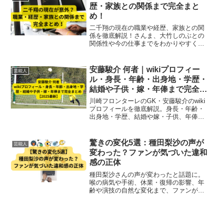
ました。
歴・家族との関係まで完全まと
め！
二千翔の現在の職業や経歴、家族との関
係を徹底解説！さんま、大竹しのぶとの
関係性や今の仕事までをわかりやすく紹
介します。
安藤駿介 何者｜wikiプロフィー
芸能人
ル・身長・年齢・出身地・学歴・
結婚や子供・嫁・年俸まで完全ま
とめ【2025最新】
川崎フロンターレのGK・安藤駿介のwiki
プロフィールを徹底解説。身長・年齢・
出身地・学歴、結婚や嫁・子供、年俸ま
で2025年最新情報を完全網羅。
驚きの変化5選：種田梨沙の声が
芸能人
変わった？ファンが気づいた違和
感の正体
種田梨沙さんの声が変わったと話題に。
喉の病気や手術、休業・復帰の影響、年
齢や演技の自然な変化まで、ファンが気
づいた違和感の正体を5つのポイントで徹
底解説。声優としての成長と努力も紹介
します。