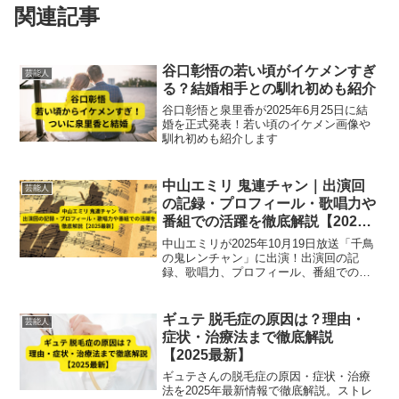
関連記事
谷口彰悟の若い頃がイケメンすぎ
芸能人
る？結婚相手との馴れ初めも紹介
谷口彰悟と泉里香が2025年6月25日に結
婚を正式発表！若い頃のイケメン画像や
馴れ初めも紹介します
中山エミリ 鬼連チャン｜出演回
芸能人
の記録・プロフィール・歌唱力や
番組での活躍を徹底解説【2025
最新】
中山エミリが2025年10月19日放送「千鳥
の鬼レンチャン」に出演！出演回の記
録、歌唱力、プロフィール、番組での活
躍やリベンジ挑戦を徹底解説。【2025最
新】
ギュテ 脱毛症の原因は？理由・
芸能人
症状・治療法まで徹底解説
【2025最新】
ギュテさんの脱毛症の原因・症状・治療
法を2025年最新情報で徹底解説。ストレ