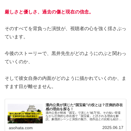
厳しさと優しさ、過去の傷と現在の信念。
そのすべてを背負った演技が、視聴者の心を強く揺さぶっ
ています。
今後のストーリーで、黒井先生がどのようにのぶと関わっ
ていくのか、
そして彼女自身の内面がどのように描かれていくのか、ま
すます目が離せません。
瀧内公美が演じた“国宝級”の役とは？圧倒的存在
感の理由を探る！
瀧内公美が映画『国宝』で演じた“綾乃”役。その短い登場
ながら圧倒的な存在感で「国宝級」と評される理由を解
説。象徴的シーンと演技の魅力、他作品との比較も紹介し
ます。
2025.06.17
asohata.com