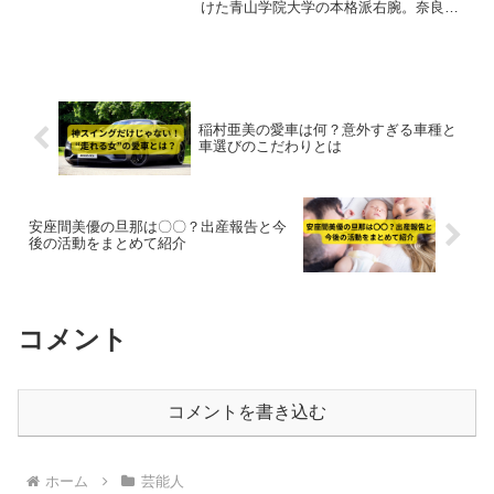
けた青山学院大学の本格派右腕。奈良県
橿原市出身で、智弁和歌山高校・青学大
の両方で日本一を経験した実力派です。
身長182cm・最速153km/h、経営者の父
を持つ家庭背景も注目。プロフィール・
学歴・経歴・両親まで徹底解説【2025最
新】。
稲村亜美の愛車は何？意外すぎる車種と
車選びのこだわりとは
安座間美優の旦那は〇〇？出産報告と今
後の活動をまとめて紹介
コメント
コメントを書き込む
ホーム
芸能人