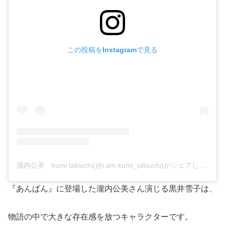
この投稿をInstagramで見る
瀧内公美 kumi takiuchi(@i.am.kumi_takiuchi)がシェアした投稿
『あんぱん』に登場した瀧内公美さん演じる黒井雪子は、
物語の中で大きな存在感を放つキャラクターです。