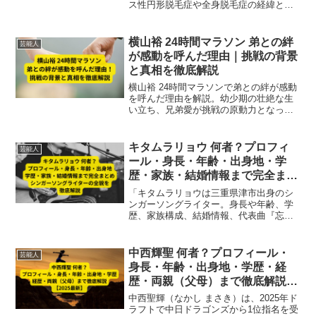
ス性円形脱毛症や全身脱毛症の経緯と前
向きな対処法、関連疾患まで紹介。
横山裕 24時間マラソン 弟との絆
芸能人
が感動を呼んだ理由｜挑戦の背景
と真相を徹底解説
横山裕 24時間マラソンで弟との絆が感動
を呼んだ理由を解説。幼少期の壮絶な生
い立ち、兄弟愛が挑戦の原動力となった
背景、マラソン中の感動エピソードや社
会的意義を2025年最新情報で徹底まと
め。
キタムラリョウ 何者？プロフィ
芸能人
ール・身長・年齢・出身地・学
歴・家族・結婚情報まで完全まと
め｜シンガーソングライターの全
「キタムラリョウは三重県津市出身のシ
貌を徹底解説
ンガーソングライター。身長や年齢、学
歴、家族構成、結婚情報、代表曲『忘れ
られる「遊んだ」』や地域イベント『ミ
エフェス』まで、人物像を徹底解説。行
方不明報告や今後の音楽活動情報も網
中西輝聖 何者？プロフィール・
芸能人
羅。」
身長・年齢・出身地・学歴・経
歴・両親（父母）まで徹底解説
【2025最新】
中西聖輝（なかし まさき）は、2025年ド
ラフトで中日ドラゴンズから1位指名を受