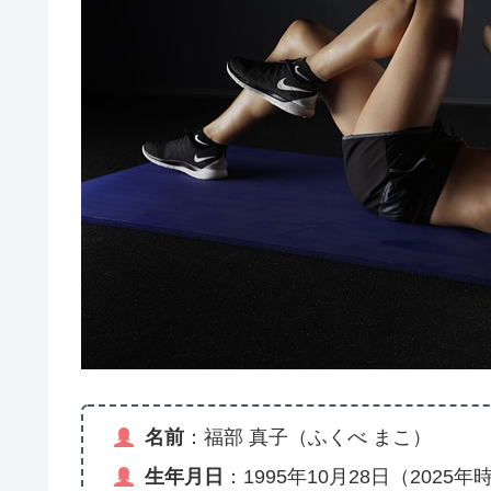
名前
：福部 真子（ふくべ まこ）
生年月日
：1995年10月28日（2025年