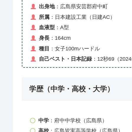
出身地
：広島県安芸郡府中町
所属
：日本建設工業（日建AC）
血液型
：A型
身長
：164cm
種目
：女子100mハードル
自己ベスト・日本記録
：12秒69（2
学歴（中学・高校・大学）
中学
：府中中学校（広島県）
高校
：広島皆実高等学校（広島県）