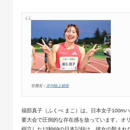
引用元：
月刊陸上競技
福部真子（ふくべ まこ）は、日本女子100
要大会で圧倒的な存在感を放っています。オリ
樹立した12秒69の日本記録は、彼女の類ま