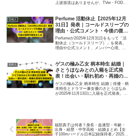
上波放送はありませんが、TVer・FODな
どの配信サービスを利用すれば全国どこ
でも視聴可能。見逃し配信・遅れ放送・
今後の放送拡大情報も徹底解説。
Perfume 活動休止【2025年12月
芸能人
31日】発表｜コールドスリープの
理由・公式コメント・今後の復帰
可能性まとめ
Perfumeが2025年12月31日をもって「活
動休止（コールドスリープ）」を発表。
理由や公式コメント、メンバー心境、フ
ァンの反応、今後の復帰可能性まで徹底
解説。25年間の活動を振り返りつつ、未
来への挑戦と再始動の可能性をまとめま
ゲスの極み乙女 柄本時生 結婚｜
芸能人
した。
さとうほなみとの入籍を正式発
表！出会い・馴れ初め・再婚の真
相を徹底解説【2025最新】
ゲスの極み乙女 柄本時生 結婚｜俳優・柄
本時生とドラマー兼女優のさとうほなみ
が2025年11月13日に入籍を正式発表。出
会いから馴れ初め、再婚の背景、SNS発
表全文、今後の活動予測まで徹底解説。
福部真子は何者？身長・血液型・年齢・
出身・経歴・中学高校・結婚まとめ【女
子100mハードル日本記録保持者／2025最