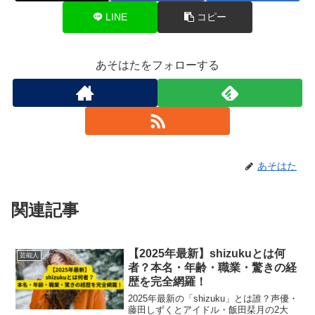
LINE
コピー
あそはたをフォローする
あそはた
関連記事
【2025年最新】shizukuとは何
芸能人
者？本名・年齢・職業・驚きの経
歴を完全網羅！
2025年最新の「shizuku」とは誰？声優・
藤田しずくとアイドル・飯田栞月の2大