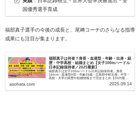
実績
：日本記録樹立・世界大会準決勝進出・全
国優秀選手育成
福部真子選手の今後の成長と、尾﨑コーチのさらなる指導
成果にも注目が集まります。
福部真子は何者？身長・血液型・年齢・出身・経
歴・中学高校・結婚まとめ【女子100mハードル
日本記録保持者／2025最新】
福部真子は女子100mハードル日本記録保持者。身長
164cm・血液型A型・年齢29歳・広島府中町出身。中学・
高校・大学の経歴や結婚情報まで完全まとめ【2025最
新】。世界陸上・五輪で活躍する日本女子ハードル界のエ
2025.09.14
asohata.com
ース。