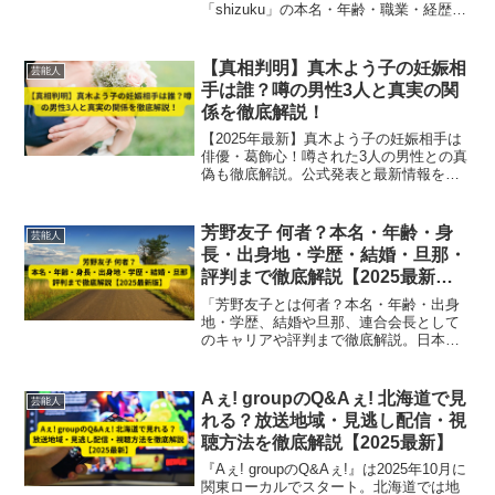
「shizuku」の本名・年齢・職業・経歴を
徹底比較。話題の人物像を完全網羅し、
最新情報をわかりやすく解説します！
【真相判明】真木よう子の妊娠相
芸能人
手は誰？噂の男性3人と真実の関
係を徹底解説！
【2025年最新】真木よう子の妊娠相手は
俳優・葛飾心！噂された3人の男性との真
偽も徹底解説。公式発表と最新情報を詳
しく紹介。
芳野友子 何者？本名・年齢・身
芸能人
長・出身地・学歴・結婚・旦那・
評判まで徹底解説【2025最新
版】
「芳野友子とは何者？本名・年齢・出身
地・学歴、結婚や旦那、連合会長として
のキャリアや評判まで徹底解説。日本初
の女性連合会長として働く人々の権利向
上や男女平等推進に尽力するリーダーの
人物像を2025年最新版で紹介。」
Aぇ! groupのQ&Aぇ! 北海道で見
芸能人
れる？放送地域・見逃し配信・視
聴方法を徹底解説【2025最新】
『Aぇ! groupのQ&Aぇ!』は2025年10月に
関東ローカルでスタート。北海道では地