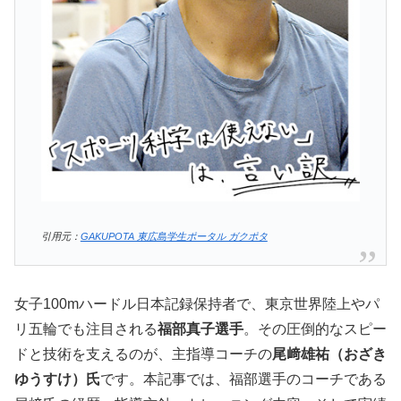
引用元：
GAKUPOTA 東広島学生ポータル ガクポタ
女子100mハードル日本記録保持者で、東京世界陸上やパ
リ五輪でも注目される
福部真子選手
。その圧倒的なスピー
ドと技術を支えるのが、主指導コーチの
尾﨑雄祐（おざき
ゆうすけ）氏
です。本記事では、福部選手のコーチである