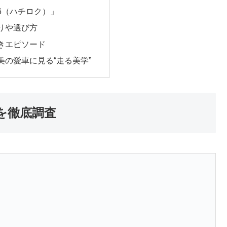
86（ハチロク）」
りや選び方
きエピソード
美の愛車に見る“走る美学”
を徹底調査