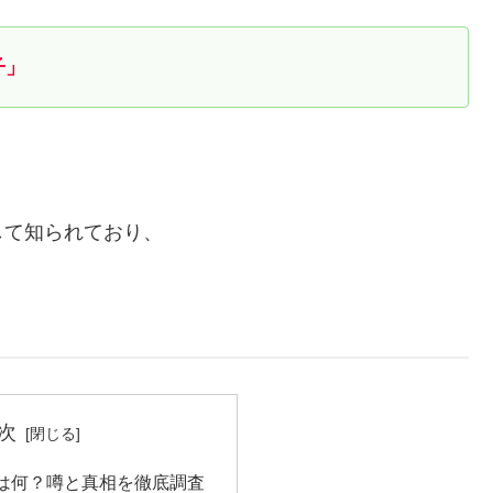
子」
して知られており、
次
は何？噂と真相を徹底調査