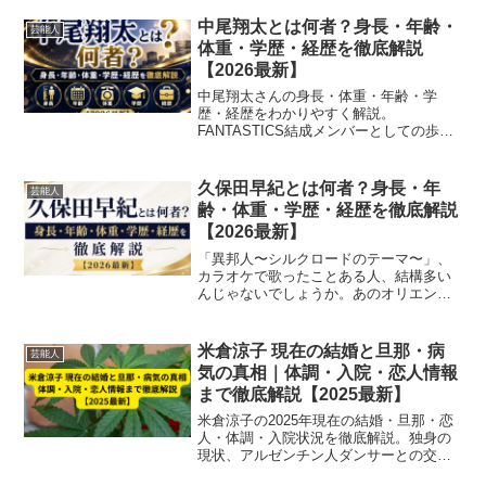
中尾翔太とは何者？身長・年齢・
芸能人
体重・学歴・経歴を徹底解説
【2026最新】
中尾翔太さんの身長・体重・年齢・学
歴・経歴をわかりやすく解説。
FANTASTICS結成メンバーとしての歩み
や24時間テレビとの関係まで2026年最新
情報でご紹介します。
久保田早紀とは何者？身長・年
芸能人
齢・体重・学歴・経歴を徹底解説
【2026最新】
「異邦人〜シルクロードのテーマ〜」、
カラオケで歌ったことある人、結構多い
んじゃないでしょうか。あのオリエンタ
ルなメロディーで一時代を作った久保田
早紀さんですが、「今どうしてるの？」
「本名って何だっけ？」って聞かれる
米倉涼子 現在の結婚と旦那・病
芸能人
と、案外みんな答えられない...
気の真相｜体調・入院・恋人情報
まで徹底解説【2025最新】
米倉涼子の2025年現在の結婚・旦那・恋
人・体調・入院状況を徹底解説。独身の
現状、アルゼンチン人ダンサーとの交
際、病気や麻薬報道の真相まで最新情報