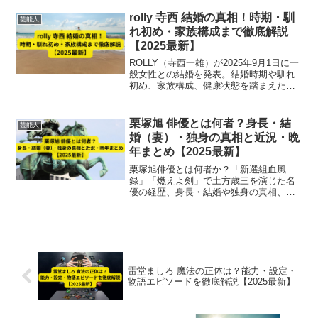
をまとめて紹介。
rolly 寺西 結婚の真相！時期・馴
芸能人
れ初め・家族構成まで徹底解説
【2025最新】
ROLLY（寺西一雄）が2025年9月1日に一
般女性との結婚を発表。結婚時期や馴れ
初め、家族構成、健康状態を踏まえた最
新情報を徹底解説します。
栗塚旭 俳優とは何者？身長・結
芸能人
婚（妻）・独身の真相と近況・晩
年まとめ【2025最新】
栗塚旭俳優とは何者か？「新選組血風
録」「燃えよ剣」で土方歳三を演じた名
優の経歴、身長・結婚や独身の真相、晩
年と2025年最新近況を徹底解説します。
雷堂ましろ 魔法の正体は？能力・設定・
物語エピソードを徹底解説【2025最新】