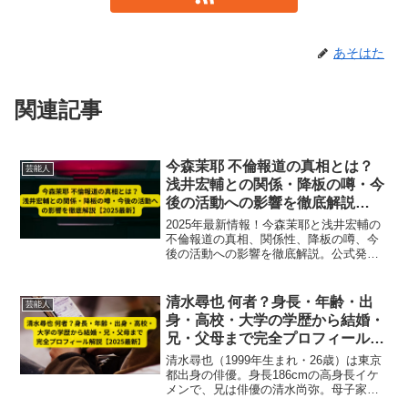
あそはた
関連記事
今森茉耶 不倫報道の真相とは？
芸能人
浅井宏輔との関係・降板の噂・今
後の活動への影響を徹底解説
【2025最新】
2025年最新情報！今森茉耶と浅井宏輔の
不倫報道の真相、関係性、降板の噂、今
後の活動への影響を徹底解説。公式発表
や報道内容を基に詳しくまとめていま
す。
清水尋也 何者？身長・年齢・出
芸能人
身・高校・大学の学歴から結婚・
兄・父母まで完全プロフィール解
説【2025最新】
清水尋也（1999年生まれ・26歳）は東京
都出身の俳優。身長186cmの高身長イケ
メンで、兄は俳優の清水尚弥。母子家庭
で育ち、学歴・家族・結婚情報まで最新