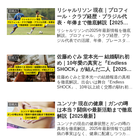
解説【2025年版】。
リシャルリソン 現在｜プロフィ
芸能人
ール・クラブ経歴・ブラジル代
表・年俸まで徹底解説【2025最
新版】
リシャルリソンの2025年最新情報を徹底
解説。プロフィール、クラブ経歴、ブラ
ジル代表での活躍、年俸、プレースタイ
ルまで網羅。トッテナムでの活躍と国際
舞台での位置付けを詳しく紹介。
佐藤めぐみ 堂本光一 結婚馴れ初
芸能人
め｜10年愛の真実と『Endless
SHOCK』が結んだ二人【2025最
新】
佐藤めぐみと堂本光一の結婚報道の真相
を徹底解説。出会いは舞台『Endless
SHOCK』、10年以上続く交際の馴れ初め
と現在の関係をわかりやすくまとめま
す。
ユンソナ 現在の健康｜ガンの噂
芸能人
は本当？闘病や最新活動まで徹底
解説【2025最新】
ユンソナの現在の健康状態とガンの噂の
真相を徹底解説。2025年最新情報では闘
病の事実はなく、健康に配慮しつつカナ
ダで家族と生活し、日本での芸能活動も