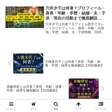
前向きに継続しています。
穴井夕子は何者？プロフィール・
芸能人
身長・年齢・学歴・結婚・夫・子
供・現在の活動まで徹底解説
【2025最新】
穴井夕子は何者？元アイドル歌手でタレ
ントのプロフィール、身長・年齢・出身
地・学歴、結婚・夫・子供情報、2025年
現在の活動まで徹底解説。芸能活動から
講演・執筆・女性支援まで多方面で活躍
する人物像をまとめました。
大桃美代子とは何者？身長・年齢・体
重・学歴・経歴を徹底解説【2026最新】
美輪明宏とは何者？身長・年齢・体重・
学歴・経歴を徹底解説【2026最新】
メニュー
ホーム
検索
トップ
サイドバー