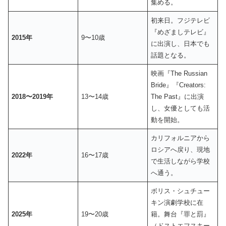
集める。
初来日。フジテレビ
『めざましテレビ』
2015年
9〜10歳
に出演し、日本でも
話題となる。
映画『The Russian
Bride』『Creators:
2018〜2019年
13〜14歳
The Past』に出演
し、女優としても活
動を開始。
カリフォルニアから
ロシアへ戻り、現地
2022年
16〜17歳
で生活しながら学校
へ通う。
ボリス・シュチュー
キン演劇学校に在
2025年
19〜20歳
籍。舞台『罪と罰』
（ドストエフスキー