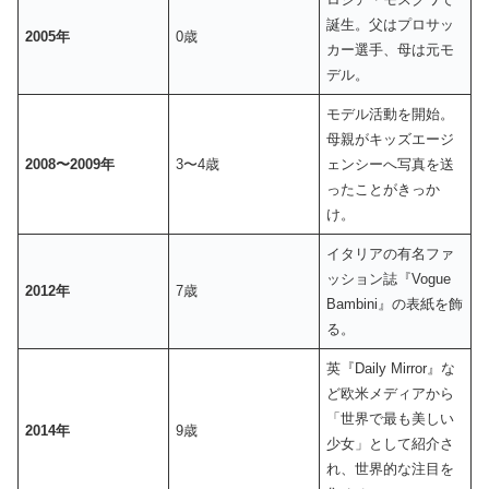
誕生。父はプロサッ
2005年
0歳
カー選手、母は元モ
デル。
モデル活動を開始。
母親がキッズエージ
2008〜2009年
3〜4歳
ェンシーへ写真を送
ったことがきっか
け。
イタリアの有名ファ
ッション誌『Vogue
2012年
7歳
Bambini』の表紙を飾
る。
英『Daily Mirror』な
ど欧米メディアから
「世界で最も美しい
2014年
9歳
少女」として紹介さ
れ、世界的な注目を