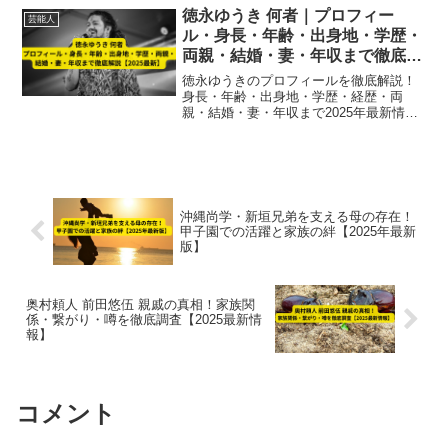
徳永ゆうき 何者｜プロフィー
芸能人
ル・身長・年齢・出身地・学歴・
両親・結婚・妻・年収まで徹底解
説【2025最新】
徳永ゆうきのプロフィールを徹底解説！
身長・年齢・出身地・学歴・経歴・両
親・結婚・妻・年収まで2025年最新情報
を網羅。大阪出身の演歌歌手・俳優とし
ての活動や家族情報も含め、ファンや関
係者が知りたい全情報をまとめていま
す。
沖縄尚学・新垣兄弟を支える母の存在！
甲子園での活躍と家族の絆【2025年最新
版】
奥村頼人 前田悠伍 親戚の真相！家族関
係・繋がり・噂を徹底調査【2025最新情
報】
コメント