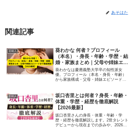
あそはた
関連記事
葵わかな 何者？プロフィール
芸能人
（本名）・身長・年齢・学歴・結
婚・家族まとめ｜父母や姉妹エピ
ソードまで徹底解説【2025最
葵わかなは慶應義塾大学卒の知性派女
新】
優。プロフィール（本名・身長・年齢）
から家族構成・父母・姉妹エピソード、
結婚や恋愛情報まで最新情報を徹底解説
【2025年版】。
坂口杏里とは何者？身長・年齢・
芸能人
体重・学歴・経歴を徹底解説
【2026最新】
坂口杏里さんの身長・体重・年齢・学
歴・経歴を徹底解説します。2世タレント
デビューから現在までの歩みや、2026年
最新の動向まで分かりやすくまとめまし
た。