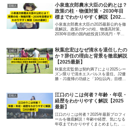
小泉進次郎農水大臣の公約とは？
芸能人
政策の柱・物価対策・2030年目
標までわかりやすく解説【2025
最新】
小泉進次郎農水大臣の2025最新公約を徹
底解説。政策の9つの柱、物価高対策、
2030年目標の国内総投資135兆円・平均
所得100万円増など、経済・農林水産業へ
の影響までわかりやすく紹介。
秋葉忠宏はなぜ清水を退任したの
芸能人
か？辞任の理由と背景を徹底解説
【2025最新】
秋葉忠宏監督は契約満了により2025シー
ズン限りで清水エスパルスを退任。J2優
勝・J1復帰の功績と「10位以内」目標未
達の背景、クラブの新ビジョンとの関係
を徹底解説。
江口のりこは何者？年齢・年収・
芸能人
経歴をわかりやすく解説【2025
最新】
江口のりこは何者？2025年最新プロフィ
ールを徹底解説！年齢や経歴、気になる
年収までわかりやすくまとめました。女
優としての魅力と活躍の裏側を知りたい
方必見です。