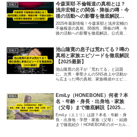
今森茉耶 不倫報道の真相とは？
芸能人
浅井宏輔との関係・降板の噂・今
後の活動への影響を徹底解説
【2025最新】
2025年最新情報！今森茉耶と浅井宏輔の
不倫報道の真相、関係性、降板の噂、今
後の活動への影響を徹底解説。公式発表
や報道内容を基に詳しくまとめていま
す。
池山隆寛の息子は荒れてる？噂の
芸能人
真相と家族エピソードを徹底解説
【2025最新】
池山隆寛の息子が「荒れてる」と話題
に。次男・拳聖さんのSNS炎上や活動か
ら広まった噂の真相、家族構成やエピソ
ードを2025年最新情報で徹底解説しま
す。
EmiLy（HONEBONE）何者？本
芸能人
名・年齢・身長・出身地・家族
（父母）まで徹底解説【2025最
新】
EmiLy（エミリ）は誰？本名・年齢・身
長・出身地・学歴・家族（父母）・結婚
まで徹底紹介！HONEBONEのボーカルと
して活躍するハーフアーティストの素顔
と魅力を深掘り【2025最新】