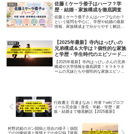
佐藤ミケーラ倭子はハーフ？学
芸能人
歴・結婚・家族構成を徹底調査
佐藤ミケーラ倭子さんはハーフなのか？
という疑問を中心に、学歴や結婚の最新
情報、家族構成まで分かりやすく解説。
ブラジルと日本のルーツや結婚発表の詳
細、現在の活動まで一気にチェックでき
ます。
【2025年最新】寺内はっぴぃの
芸能人
兄弟構成＆大学は？個性的な家族
と学歴・学生時代のエピソードを
徹底解説！
【2025年最新】寺内はっぴぃさんの兄弟
構成や大学情報を徹底調査！キラキラネ
ームの兄妹たちや個性的な家族エピソー
ド、学生時代の秘話も紹介します。
行政書士 百瀬まなみ｜何者？wikiプロフ
ィール完全版！身長・年齢・学歴・家
族・結婚まで徹底解説【2025最新】
村野武範のガン闘病と現在の様子｜病院
での治療経過と復帰までの全記録【最新