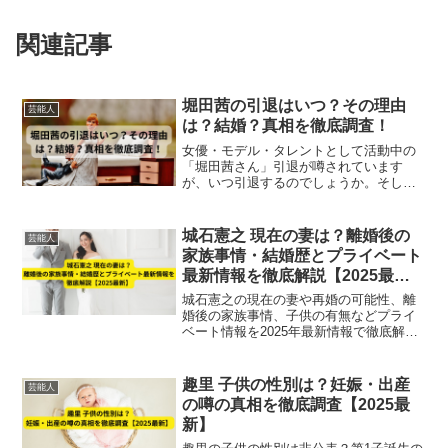
関連記事
堀田茜の引退はいつ？その理由
芸能人
は？結婚？真相を徹底調査！
女優・モデル・タレントとして活動中の
「堀田茜さん」引退が噂されています
が、いつ引退するのでしょうか。そして
引退理由は何なんでしょうか！？結婚を
機に？真相解明をしていきます。
城石憲之 現在の妻は？離婚後の
芸能人
家族事情・結婚歴とプライベート
最新情報を徹底解説【2025最
新】
城石憲之の現在の妻や再婚の可能性、離
婚後の家族事情、子供の有無などプライ
ベート情報を2025年最新情報で徹底解
説。元妻・大橋未歩との結婚歴や離婚経
緯もまとめ、指輪の着用から考察する再
婚の可能性も紹介します。
趣里 子供の性別は？妊娠・出産
芸能人
の噂の真相を徹底調査【2025最
新】