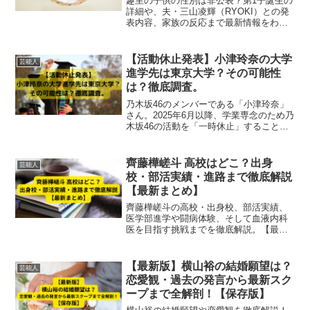
趣里の子供の性別は非公表？第1子誕生の
詳細や、夫・三山凌輝（RYOKI）との発
表内容、家族の反応まで最新情報をわか
りやすく解説。妊娠・出産の噂の真相を
2025年版で徹底まとめ。
【活動休止発表】小津玲奈の大学
芸能人
進学先は東京大学？その可能性
は？徹底調査。
乃木坂46のメンバーである「小津玲奈」
さん。2025年6月以降、学業専念のため乃
木坂46の活動を「一時休止」することを
発表しました。この記事では、活動休止
の理由、進学先が東京大学だと噂されて
いる理由をお伝えします。
齊藤樺嵯斗 高校はどこ？出身
芸能人
校・部活実績・進路まで徹底解説
【最新まとめ】
齊藤樺嵯斗の高校・出身校、部活実績、
医学部進学や闘病体験、そして血液内科
医を目指す挑戦までを徹底解説。【最新
まとめ】
【最新版】横山裕の結婚願望は？
芸能人
恋愛観・過去の発言から最新スク
ープまで全解剖！【保存版】