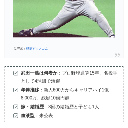
引用元：
時事ドットコム
武田一浩は何者か
：プロ野球通算15年、名投手
として4球団で活躍
年俸推移
：新人600万からキャリアハイ1億
8,000万、総額10億円超
嫁・結婚歴
：3回の結婚歴と子ども1人
血液型
：未公表