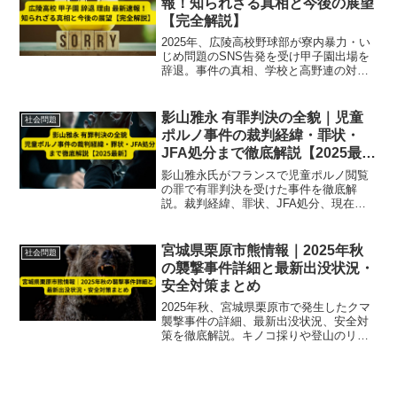
報！知られざる真相と今後の展望
【完全解説】
2025年、広陵高校野球部が寮内暴力・い
じめ問題のSNS告発を受け甲子園出場を
辞退。事件の真相、学校と高野連の対
応、辞退理由と今後の課題を最新情報で
徹底解説します。
影山雅永 有罪判決の全貌｜児童
社会問題
ポルノ事件の裁判経緯・罪状・
JFA処分まで徹底解説【2025最
新】
影山雅永氏がフランスで児童ポルノ閲覧
の罪で有罪判決を受けた事件を徹底解
説。裁判経緯、罪状、JFA処分、現在の
状況まで2025年最新情報をまとめて紹
介。
宮城県栗原市熊情報｜2025年秋
社会問題
の襲撃事件詳細と最新出没状況・
安全対策まとめ
2025年秋、宮城県栗原市で発生したクマ
襲撃事件の詳細、最新出没状況、安全対
策を徹底解説。キノコ採りや登山のリス
ク回避と行政情報をまとめ、地域住民・
アウトドア愛好者必見。