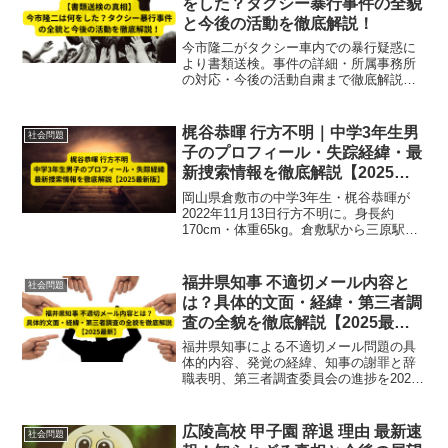
をした？タクシー暴行事件の全貌
と今後の活動を徹底解説！
今市隆二がタクシー車内での暴行疑惑に
より書類送検。事件の詳細・所属事務所
の対応・今後の活動自粛まで徹底解説し
ます。
梶谷恭暉 行方不明｜中学3年生男
社会問題
子のプロフィール・失踪経緯・最
新捜索情報を徹底解説【2025最
新版】
岡山県倉敷市の中学3年生・梶谷恭暉が
2022年11月13日行方不明に。身長約
170cm・体重65kg。倉敷駅から三原駅、
さらに生口島へ渡った可能性。失踪経
緯、プロフィール、最新捜索情報を徹底
解説【2025最新版】
福井県知事 不適切メール内容と
社会問題
は？具体的文面・経緯・第三者調
査の全貌を徹底解説【2025最
新】
福井県知事による不適切メール問題の具
体的内容、発覚の経緯、知事の謝罪と辞
職表明、第三者調査委員会の進捗を2025
年最新情報で詳しく解説します。
広陵高校 甲子園 辞退 理由 最新速
社会問題