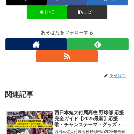
LINE
コピー
あそはたをフォローする
あそはた
関連記事
西日本短大付属高校 野球部 応援
社会問題
完全ガイド【2025最新】応援
歌・チャンステーマ・グッズ・観
戦マナー10選
西日本短大付属高校野球部の2025年最新