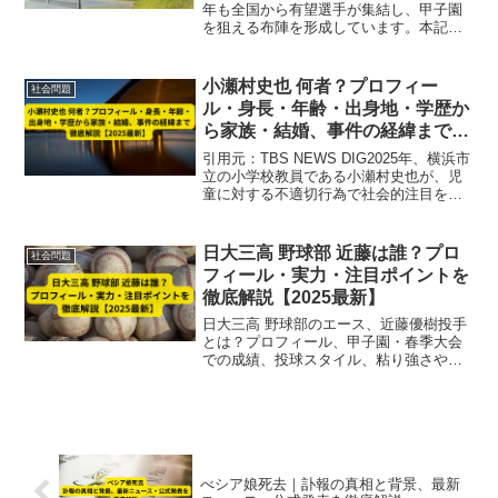
年も全国から有望選手が集結し、甲子園
を狙える布陣を形成しています。本記事
では、2025年最新のベンチ入りメンバー
20名の出身中学一覧と、地域別傾向、注
目選手トップ5、さらに戦力分析まで詳し
小瀬村史也 何者？プロフィー
社会問題
く解説します...
ル・身長・年齢・出身地・学歴か
ら家族・結婚、事件の経緯まで徹
底解説【2025最新】
引用元：TBS NEWS DIG2025年、横浜市
立の小学校教員である小瀬村史也が、児
童に対する不適切行為で社会的注目を集
めました。本記事では、小瀬村史也とは
何者かという疑問に応え、プロフィール
情報から事件の経緯・法的手続き・社会
日大三高 野球部 近藤は誰？プロ
社会問題
的影響まで...
フィール・実力・注目ポイントを
徹底解説【2025最新】
日大三高 野球部のエース、近藤優樹投手
とは？プロフィール、甲子園・春季大会
での成績、投球スタイル、粘り強さや注
目ポイントを2025年最新情報で徹底解
説。次世代スターの全貌を紹介。
べシア娘死去｜訃報の真相と背景、最新