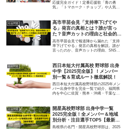
応援完全ガイド！定番応援歌「青の勇
気」「トマホーク・チョップ」や人気グ
ッズ、観戦マナー10選まで徹底解説。応
援初心者も安心の充実情報満載。
高市早苗会見「支持率下げてや
社会問題
る」発言の真相とは？誰が言っ
た？音声カットの理由と社会的影
響【2025最新】
高市早苗会見で報道陣から漏れた「支持
率下げてやる」発言の真相を解説。誰が
言ったのか、音声カットの理由、SNS反
応や社会的影響まで徹底解説。【2025最
新】
西日本短大付属高校 野球部 出身
社会問題
中学【2025完全版】！メンバー
別一覧＆育成ルート徹底解説！
西日本短大付属高校野球部の2025年メン
バー出身中学を完全一覧で紹介。福岡県
内を中心に佐賀・熊本・沖縄・千葉など
広域から集まる選手たちの育成ルートと
多様な背景を徹底解説。強豪チームの実
力の秘密に迫る必読ガイド！
開星高校野球部 出身中学一覧
社会問題
2025完全版！全メンバー＆地域
別分析・注目選手TOP5【最新情
報】
島根県の名門・開星高校野球部は、2025