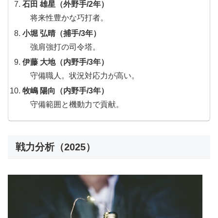
石田 雄星（外野手/2年）
将来性豊かな巧打者。
小堀 弘晴（捕手/3年）
強肩強打の司令塔。
伊藤 大地（内野手/3年）
守備職人。状況対応力が高い。
牧嶋 陽向（内野手/3年）
守備範囲と機動力で貢献。
戦力分析（2025）