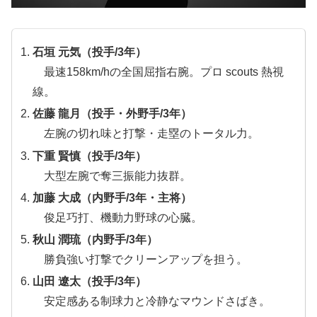
石垣 元気（投手/3年）
最速158km/hの全国屈指右腕。プロ scouts 熱視
線。
佐藤 龍月（投手・外野手/3年）
左腕の切れ味と打撃・走塁のトータル力。
下重 賢慎（投手/3年）
大型左腕で奪三振能力抜群。
加藤 大成（内野手/3年・主将）
俊足巧打、機動力野球の心臓。
秋山 潤琉（内野手/3年）
勝負強い打撃でクリーンアップを担う。
山田 遼太（投手/3年）
安定感ある制球力と冷静なマウンドさばき。