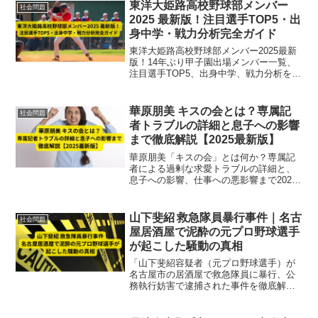
東洋大姫路高校野球部メンバー
社会問題
2025 最新版！注目選手TOP5・出
身中学・戦力分析完全ガイド
東洋大姫路高校野球部メンバー2025最新
版！14年ぶり甲子園出場メンバー一覧、
注目選手TOP5、出身中学、戦力分析を完
全網羅。優勝候補の実力を詳しく紹介。
華原朋美 キスの会とは？専属記
社会問題
者トラブルの詳細と息子への影響
まで徹底解説【2025最新版】
華原朋美「キスの会」とは何か？専属記
者による過剰な求愛トラブルの詳細と、
息子への影響、仕事への悪影響まで2025
年最新版で徹底解説します。
山下斐紹 救急隊員暴行事件｜名古
社会問題
屋居酒屋で泥酔の元プロ野球選手
が起こした騒動の真相
「山下斐紹容疑者（元プロ野球選手）が
名古屋市の居酒屋で救急隊員に暴行、公
務執行妨害で逮捕された事件を徹底解
説。泥酔状態での経緯、背景、法的影
響、社会的波紋まで分かりやすく紹