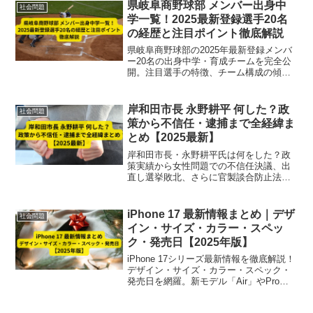
介。」
県岐阜商野球部 メンバー出身中
社会問題
学一覧！2025最新登録選手20名
の経歴と注目ポイント徹底解説
県岐阜商野球部の2025年最新登録メンバ
ー20名の出身中学・育成チームを完全公
開。注目選手の特徴、チーム構成の傾
向、甲子園での見どころまで徹底解説し
ます。
岸和田市長 永野耕平 何した？政
社会問題
策から不信任・逮捕まで全経緯ま
とめ【2025最新】
岸和田市長・永野耕平氏は何をした？政
策実績から女性問題での不信任決議、出
直し選挙敗北、さらに官製談合防止法違
反で逮捕に至る全経緯を2025年最新情報
で徹底解説。
iPhone 17 最新情報まとめ｜デザ
社会問題
イン・サイズ・カラー・スペッ
ク・発売日【2025年版】
iPhone 17シリーズ最新情報を徹底解説！
デザイン・サイズ・カラー・スペック・
発売日を網羅。新モデル「Air」やProの
カメラ進化も紹介【2025年版】