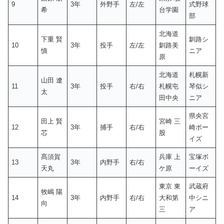
9
3年
外野手
左/左
式野球
希
台学園
部
北海道
下重 賢
釧路シ
10
3年
投手
左/左
釧路美
慎
ニア
原
北海道
札幌新
山田 遼
11
3年
投手
右/右
札幌屯
琴似シ
太
田中央
ニア
県央宮
田上 賢
宮崎 三
12
3年
捕手
右/右
崎ボー
芯
股
イズ
髙須賀
兵庫 上
宝塚ボ
13
3年
内野手
右/右
天丸
ケ原
ーイズ
東京 東
武蔵府
牧嶋 陽
14
3年
内野手
右/右
大和第
中シニ
向
三
ア