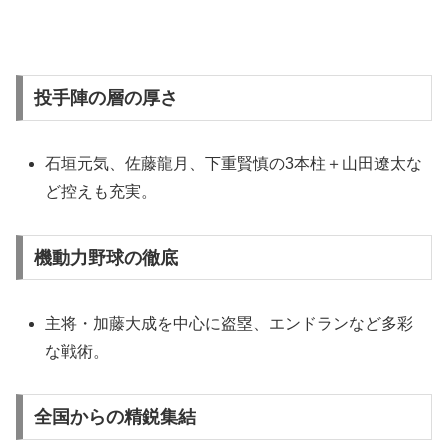
投手陣の層の厚さ
石垣元気、佐藤龍月、下重賢慎の3本柱＋山田遼太な
ど控えも充実。
機動力野球の徹底
主将・加藤大成を中心に盗塁、エンドランなど多彩
な戦術。
全国からの精鋭集結