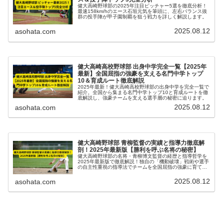
健大高崎野球部の2025年注目ピッチャー5選を徹底分析！
最速158km/hのエース石垣元気を筆頭に、左右バランス抜
群の投手陣が甲子園制覇を狙う戦力を詳しく解説します。
2025.08.12
asohata.com
健大高崎高校野球部 出身中学完全一覧【2025年
最新】全国屈指の強豪を支える名門中学トップ
10＆育成ルート徹底解説
2025年最新！健大高崎高校野球部の出身中学を完全一覧で
紹介。全国から集まる名門中学トップ10と育成ルートを徹
底解説し、強豪チームを支える選手層の秘密に迫ります。
2025.08.12
asohata.com
健大高崎野球部 青柳監督の実績と指導力徹底解
剖！2025年最新版【勝利を呼ぶ名将の秘密】
健大高崎野球部の名将・青柳博文監督の経歴と指導哲学を
2025年最新版で徹底解説！独自の「機動破壊」戦術や選手
の自主性重視の指導法でチームを全国屈指の強豪に育てた
秘密を紹介します。
2025.08.12
asohata.com