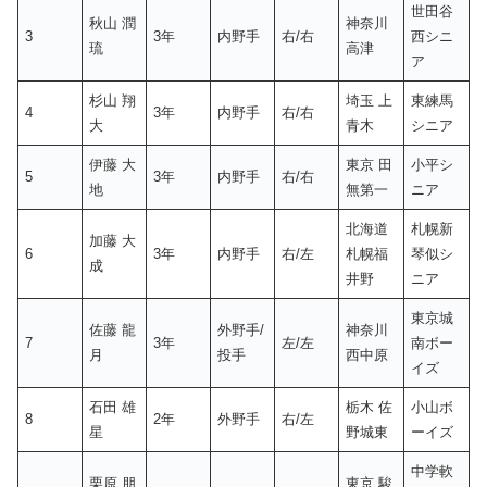
世田谷
秋山 潤
神奈川
3
3年
内野手
右/右
西シニ
琉
高津
ア
杉山 翔
埼玉 上
東練馬
4
3年
内野手
右/右
大
青木
シニア
伊藤 大
東京 田
小平シ
5
3年
内野手
右/右
地
無第一
ニア
北海道
札幌新
加藤 大
6
3年
内野手
右/左
札幌福
琴似シ
成
井野
ニア
東京城
佐藤 龍
外野手/
神奈川
7
3年
左/左
南ボー
月
投手
西中原
イズ
石田 雄
栃木 佐
小山ボ
8
2年
外野手
右/左
星
野城東
ーイズ
中学軟
栗原 朋
東京 駿