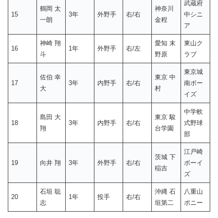
武蔵府
鶴岡 太
神奈川
15
3年
外野手
右/右
中シニ
一朗
金程
ア
神崎 翔
愛知 末
東山ク
16
1年
外野手
右/左
斗
野原
ラブ
東京城
佐伯 幸
東京 中
17
3年
内野手
右/右
南ボー
大
村
イズ
中学軟
島田 大
東京 駿
18
3年
内野手
右/右
式野球
翔
台学園
部
江戸崎
茨城 下
19
向井 翔
3年
外野手
右/右
ボーイ
稲吉
ズ
石垣 聡
沖縄 石
八重山
20
1年
投手
右/右
志
垣第二
ポニー