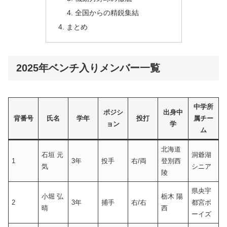
全国からの精鋭集結
まとめ
2025年ベンチ入りメンバー一覧
中学所
ポジシ
出身中
背番号
氏名
学年
投打
属チー
ョン
学
ム
北海道
石垣 元
洞爺湖
1
3年
投手
右/両
登別西
気
シニア
陵
県央宇
小堀 弘
栃木 陽
2
3年
捕手
右/右
都宮ボ
晴
西
ーイズ